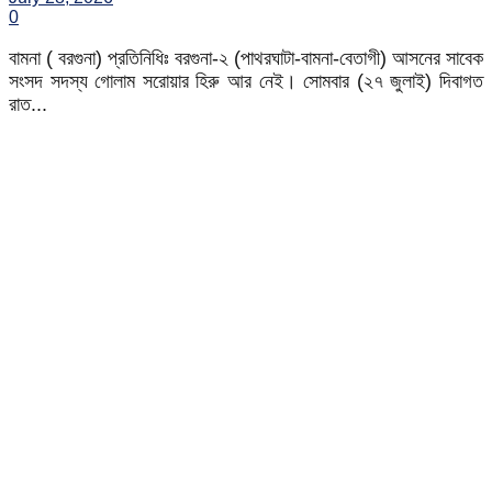
0
বামনা ( বরগুনা) প্রতিনিধিঃ বরগুনা-২ (পাথরঘাটা-বামনা-বেতাগী) আসনের সাবেক
সংসদ সদস্য গোলাম সরোয়ার হিরু আর নেই। সোমবার (২৭ জুলাই) দিবাগত
রাত...