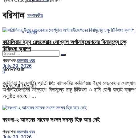
বরিশাল
সম্পাদকীয়
স্বাস্থ্য
কাঠালিয়ায় ইয়ুথ রেডকেয়ার সোশ্যাল অর্গানাইজেশনের বিনামূল্যে চক্ষু
চিকিৎসা ক্যাম্প
প্রকাশক
জনতার খবর
July 29, 2026
No Result
0
কাঠালিয়া (ঝালকাঠি) প্রতিনিধিঃ ঝালকাঠির কাঠালিয়ায় ইয়ুথ রেডকেয়ার সোশ্যাল
View All Result
অর্গানাইজেশনের উদ্যোগে বিনামূল্যে চক্ষু চিকিৎসা ও ছানি রোগী বাছাই ক্যাম্প
অনুষ্ঠিত হয়েছে।...
বরগুনা-২ আসনের সাবেক সংসদ সদস্য হিরু আর নেই
প্রকাশক
জনতার খবর
July 28, 2026