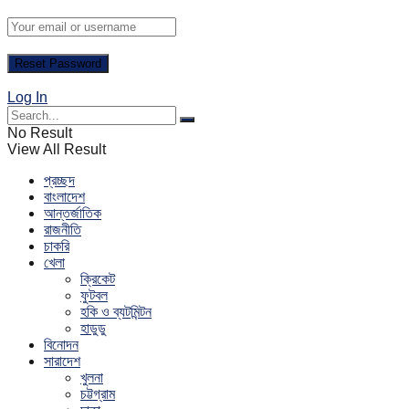
Log In
No Result
View All Result
প্রচ্ছদ
বাংলাদেশ
আন্তর্জাতিক
রাজনীতি
চাকরি
খেলা
ক্রিকেট
ফুটবল
হকি ও ব্যটমিন্টন
হাডুডু
বিনোদন
সারাদেশ
খুলনা
চট্টগ্রাম