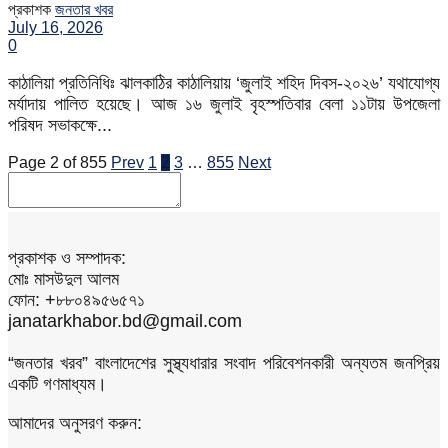
প্রকাশক
জনতার খবর
July 16, 2026
0
কাঠালিয়া প্রতিনিধিঃ ঝালকাঠির কাঠালিয়ায় ‘জুলাই শহিদ দিবস-২০২৬’ যথাযোগ্য
মর্যাদায় পালিত হয়েছে। আজ ১৬ জুলাই বৃহস্পতিবার বেলা ১১টায় উপজেলা
পরিষদ সভাকক্ষে...
Page 2 of 855
Prev
1
2
3
…
855
Next
প্রকাশক ও সম্পাদক:
মোঃ মাসউদুল আলম
ফোন: +৮৮০৪৯৫৬৫৭১
janatarkhabor.bd@gmail.com
“জনতার খরব” বাংলাদেশের সুস্থ্যধারার সংবাদ পরিবেশনকারী অন্যতম জনপ্রিয়
একটি গণমাধ্যম।
আমাদের অনুসরণ করুন: