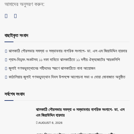
আমাদের অনুসরণ করুন:
বাছাইকৃত সংবাদ
ঝালকাঠি পৌরসভার সমস্যা ও সম্ভাবনার নাগরিক সংলাপে- ডা. এস এম জিয়াউদ্দিন হায়দার
গ্যাস-বিদ্যুৎ সংকটসহ ১১ দফা দাবিতে ঝালকাঠিতে ১১ দলীয় ঐক্যজোটের স্মারকলিপি
জুলাই গণঅভ্যুত্থানের শহীদদের স্মরণে ঝালকাঠিতে নানা আয়োজন
কাঠালিয়ায় জুলাই গণঅভ্যুত্থান দিবস উপলক্ষে আলোচনা সভা ও দোয়া মোনাজাত অনুষ্ঠিত
সর্বশেষ সংবাদ
ঝালকাঠি পৌরসভার সমস্যা ও সম্ভাবনার নাগরিক সংলাপে- ডা. এস
এম জিয়াউদ্দিন হায়দার
AUGUST 6, 2026