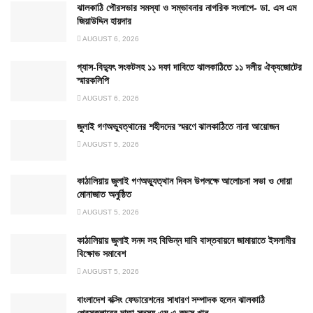
ঝালকাঠি পৌরসভার সমস্যা ও সম্ভাবনার নাগরিক সংলাপে- ডা. এস এম
জিয়াউদ্দিন হায়দার
AUGUST 6, 2026
গ্যাস-বিদ্যুৎ সংকটসহ ১১ দফা দাবিতে ঝালকাঠিতে ১১ দলীয় ঐক্যজোটের
স্মারকলিপি
AUGUST 6, 2026
জুলাই গণঅভ্যুত্থানের শহীদদের স্মরণে ঝালকাঠিতে নানা আয়োজন
AUGUST 5, 2026
কাঠালিয়ায় জুলাই গণঅভ্যুত্থান দিবস উপলক্ষে আলোচনা সভা ও দোয়া
মোনাজাত অনুষ্ঠিত
AUGUST 5, 2026
কাঠালিয়ায় জুলাই সনদ সহ বিভিন্ন দাবি বাস্তবায়নে জামায়াতে ইসলামীর
বিক্ষোভ সমাবেশ
AUGUST 5, 2026
বাংলাদেশ বক্সিং ফেডারেশনের সাধারণ সম্পাদক হলেন ঝালকাঠি
প্রেসক্লাবের দাতা সদস্য এম এ কুদ্দুস খান