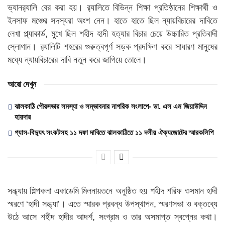
ভ্যানর‍্যালি বের করা হয়। র‍্যালিতে বিভিন্ন শিক্ষা প্রতিষ্ঠানের শিক্ষার্থী ও
ইনসাফ মঞ্চের সদস্যরা অংশ নেন। হাতে হাতে ছিল ন্যায়বিচারের দাবিতে
লেখা প্ল্যাকার্ড, মুখে ছিল শহীদ হাদী হত্যার বিচার চেয়ে উচ্চারিত প্রতিবাদী
স্লোগান। র‍্যালিটি শহরের গুরুত্বপূর্ণ সড়ক প্রদক্ষিণ করে সাধারণ মানুষের
মধ্যে ন্যায়বিচারের দাবি নতুন করে জাগিয়ে তোলে।
আরো দেখুন
ঝালকাঠি পৌরসভার সমস্যা ও সম্ভাবনার নাগরিক সংলাপে- ডা. এস এম জিয়াউদ্দিন
হায়দার
গ্যাস-বিদ্যুৎ সংকটসহ ১১ দফা দাবিতে ঝালকাঠিতে ১১ দলীয় ঐক্যজোটের স্মারকলিপি
সন্ধ্যায় শিল্পকলা একাডেমি মিলনায়তনে অনুষ্ঠিত হয় শহীদ শরিফ ওসমান হাদী
স্মরণে ‘হাদী সন্ধ্যা’। এতে স্মারক প্রবন্ধ উপস্থাপন, স্মরণসভা ও বক্তব্যে
উঠে আসে শহীদ হাদীর আদর্শ, সংগ্রাম ও তার অসমাপ্ত স্বপ্নের কথা।