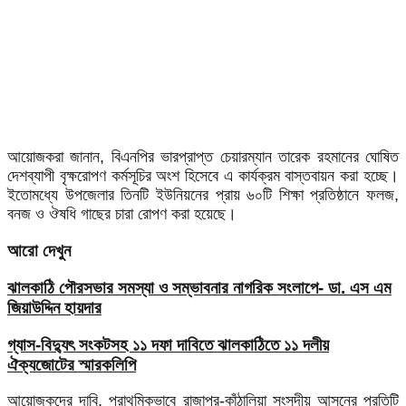
আয়োজকরা জানান, বিএনপির ভারপ্রাপ্ত চেয়ারম্যান তারেক রহমানের ঘোষিত
দেশব্যাপী বৃক্ষরোপণ কর্মসূচির অংশ হিসেবে এ কার্যক্রম বাস্তবায়ন করা হচ্ছে।
ইতোমধ্যে উপজেলার তিনটি ইউনিয়নের প্রায় ৬০টি শিক্ষা প্রতিষ্ঠানে ফলজ,
বনজ ও ঔষধি গাছের চারা রোপণ করা হয়েছে।
আরো দেখুন
ঝালকাঠি পৌরসভার সমস্যা ও সম্ভাবনার নাগরিক সংলাপে- ডা. এস এম
জিয়াউদ্দিন হায়দার
গ্যাস-বিদ্যুৎ সংকটসহ ১১ দফা দাবিতে ঝালকাঠিতে ১১ দলীয়
ঐক্যজোটের স্মারকলিপি
আয়োজকদের দাবি, প্রাথমিকভাবে রাজাপুর-কাঁঠালিয়া সংসদীয় আসনের প্রতিটি