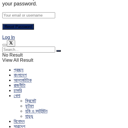
your password.
Log In
No Result
View All Result
প্রচ্ছদ
বাংলাদেশ
আন্তর্জাতিক
রাজনীতি
চাকরি
খেলা
ক্রিকেট
ফুটবল
হকি ও ব্যটমিন্টন
হাডুডু
বিনোদন
সারাদেশ