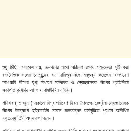
শুধু মিছিল সমাবেশ নয়, জনগণের মাঝে পরিবেশ রক্ষায় সচেতনতা সৃষ্টি করা
রাজনৈতিক দলের নেতৃবৃন্দের বড় দায়িত্ব বলে মন্তব্য করেছেন বাংলাদেশ
আওয়ামী লীগের যুগ্ম সাধারণ সম্পাদক ও স্বেচ্ছাসেবক লীগের প্রতিষ্ঠিতা
সভাপতি কৃষিবিদ আ ফ ম বাহাউদ্দিন নাছিম।
শনিবার ( ৫ জুন ) সকালে বিশ্ব পরিবেশ দিবস উপলক্ষে কেন্দ্রীয় স্বেচ্ছাসেবক
লীগের উদ্যোগে হাইকোর্টের সামনে মানববন্ধন কর্মসূচিতে প্রধান অতিথির
বক্তব্যে তিনি এসব কথা বলেন।
কৃষিবিদ আ ফ ম বাহাউদ্দিন নাছিম বলেন, নির্মল পরিবেশ রক্ষায় শুধু গাছ লাগানো