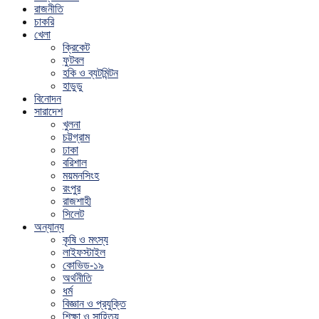
রাজনীতি
চাকরি
খেলা
ক্রিকেট
ফুটবল
হকি ও ব্যটমিন্টন
হাডুডু
বিনোদন
সারাদেশ
খুলনা
চট্টগ্রাম
ঢাকা
বরিশাল
ময়মনসিংহ
রংপুর
রাজশাহী
সিলেট
অন্যান্য
কৃষি ও মৎস্য
লাইফস্টাইল
কোভিড-১৯
অর্থনীতি
ধর্ম
বিজ্ঞান ও প্রযুক্তি
শিক্ষা ও সাহিত্য