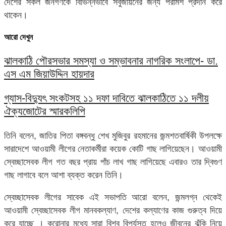
দেশের সকল জনগণকে বিভিন্নভাবে সবুজায়নের জন্য পরামর্শ প্রদান করে
থাকেন‌।
আরো দেখুন
ঝালকাঠি পৌরসভার সমস্যা ও সম্ভাবনার নাগরিক সংলাপে- ডা.
এস এম জিয়াউদ্দিন হায়দার
গ্যাস-বিদ্যুৎ সংকটসহ ১১ দফা দাবিতে ঝালকাঠিতে ১১ দলীয়
ঐক্যজোটের স্মারকলিপি
তিনি বলেন, জাতির পিতা বঙ্গবন্ধু শেখ মুজিবুর রহমানের জন্মশতবার্ষিকী উপলক্ষে
সারাদেশে আওয়ামী লীগের নেতাকর্মীরা কয়েক কোটি গাছ লাগিয়েছেন। আওয়ামী
স্বেচ্ছাসেবক লীগ গত বছর প্রায় পাঁচ লাখ গাছ লাগিয়েছে এবারও তার দ্বিগুণ
গাছ লাগাবে বলে আশা ব্যক্ত করেন তিনি।
স্বেচ্ছাসেবক লীগের সাবেক এই সভাপতি আরো বলেন, জন্মলগ্ন থেকেই
আওয়ামী স্বেচ্ছাসেবক লীগ মানবকল্যাণ, দেশের কল্যাণের কাজ গুরুত্ব দিয়ে
করে যাচ্ছে । করোনার মধ্যে সারা বিশ্ব বিপর্যস্ত হলেও জীবনের ঝুঁকি নিয়ে