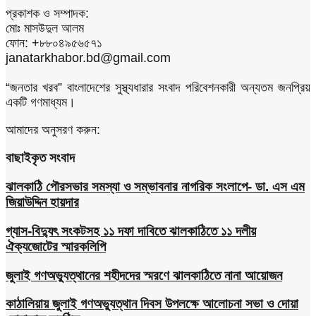
প্রকাশক ও সম্পাদক:
মোঃ মাসউদুল আলম
ফোন: +৮৮০৪৯৫৬৫৭১
janatarkhabor.bd@gmail.com
“জনতার খরব” বাংলাদেশের সুস্থ্যধারার সংবাদ পরিবেশনকারী অন্যতম জনপ্রিয়
একটি গণমাধ্যম।
আমাদের অনুসরণ করুন:
বাছাইকৃত সংবাদ
ঝালকাঠি পৌরসভার সমস্যা ও সম্ভাবনার নাগরিক সংলাপে- ডা. এস এম
জিয়াউদ্দিন হায়দার
গ্যাস-বিদ্যুৎ সংকটসহ ১১ দফা দাবিতে ঝালকাঠিতে ১১ দলীয়
ঐক্যজোটের স্মারকলিপি
জুলাই গণঅভ্যুত্থানের শহীদদের স্মরণে ঝালকাঠিতে নানা আয়োজন
কাঠালিয়ায় জুলাই গণঅভ্যুত্থান দিবস উপলক্ষে আলোচনা সভা ও দোয়া