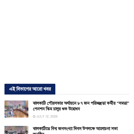
এই বিভাগের আরো খবর
ঝালকাঠি পৌরসভার অর্থায়নে ৮৭ জন পরিচ্ছন্নতা কর্মীর “সমতা”
পেনশন স্কিম চালুর শুভ উদ্বোধন
JULY 12, 2026
ঝালকাঠিতে বিশ্ব জনসংখ্যা দিবস উপলক্ষে আলোচনা সভা