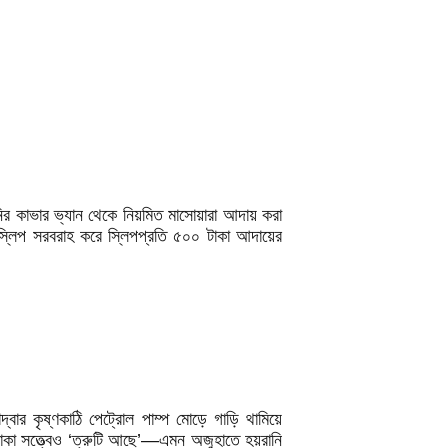
পানির কাভার ভ্যান থেকে নিয়মিত মাসোয়ারা আদায় করা
 স্লিপ সরবরাহ করে স্লিপপ্রতি ৫০০ টাকা আদায়ের
বার কৃষ্ণকাঠি পেট্রোল পাম্প মোড়ে গাড়ি থামিয়ে
াকা সত্ত্বেও ‘ত্রুটি আছে’—এমন অজুহাতে হয়রানি