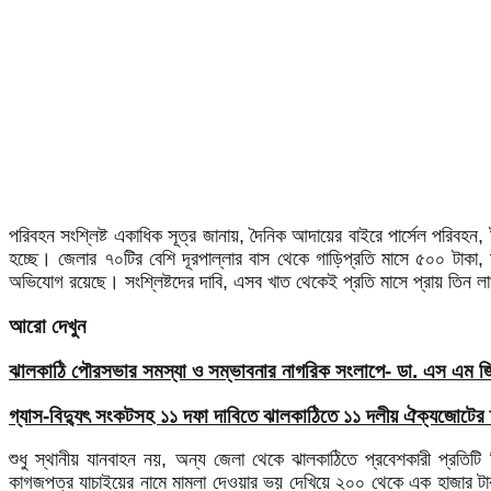
পরিবহন সংশ্লিষ্ট একাধিক সূত্র জানায়, দৈনিক আদায়ের বাইরে পার্সেল পরিবহন,
হচ্ছে। জেলার ৭০টির বেশি দূরপাল্লার বাস থেকে গাড়িপ্রতি মাসে ৫০০ টাকা,
অভিযোগ রয়েছে। সংশ্লিষ্টদের দাবি, এসব খাত থেকেই প্রতি মাসে প্রায় তিন লাখ
আরো দেখুন
ঝালকাঠি পৌরসভার সমস্যা ও সম্ভাবনার নাগরিক সংলাপে- ডা. এস এম জিয়
গ্যাস-বিদ্যুৎ সংকটসহ ১১ দফা দাবিতে ঝালকাঠিতে ১১ দলীয় ঐক্যজোটের 
শুধু স্থানীয় যানবাহন নয়, অন্য জেলা থেকে ঝালকাঠিতে প্রবেশকারী প্রতিটি
কাগজপত্র যাচাইয়ের নামে মামলা দেওয়ার ভয় দেখিয়ে ২০০ থেকে এক হাজার টাকা