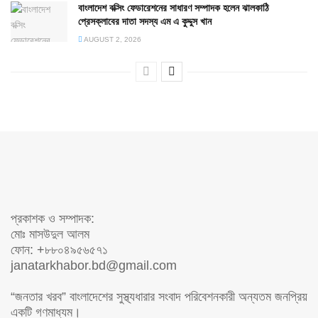
বাংলাদেশ বক্সিং ফেডারেশনের সাধারণ সম্পাদক হলেন ঝালকাঠি
প্রেসক্লাবের দাতা সদস্য এম এ কুদ্দুস খান
AUGUST 2, 2026
প্রকাশক ও সম্পাদক:
মোঃ মাসউদুল আলম
ফোন: +৮৮০৪৯৫৬৫৭১
janatarkhabor.bd@gmail.com
“জনতার খরব” বাংলাদেশের সুস্থ্যধারার সংবাদ পরিবেশনকারী অন্যতম জনপ্রিয়
একটি গণমাধ্যম।