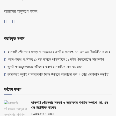
আমাদের অনুসরণ করুন:
বাছাইকৃত সংবাদ
ঝালকাঠি পৌরসভার সমস্যা ও সম্ভাবনার নাগরিক সংলাপে- ডা. এস এম জিয়াউদ্দিন হায়দার
গ্যাস-বিদ্যুৎ সংকটসহ ১১ দফা দাবিতে ঝালকাঠিতে ১১ দলীয় ঐক্যজোটের স্মারকলিপি
জুলাই গণঅভ্যুত্থানের শহীদদের স্মরণে ঝালকাঠিতে নানা আয়োজন
কাঠালিয়ায় জুলাই গণঅভ্যুত্থান দিবস উপলক্ষে আলোচনা সভা ও দোয়া মোনাজাত অনুষ্ঠিত
সর্বশেষ সংবাদ
ঝালকাঠি পৌরসভার সমস্যা ও সম্ভাবনার নাগরিক সংলাপে- ডা. এস
এম জিয়াউদ্দিন হায়দার
AUGUST 6, 2026