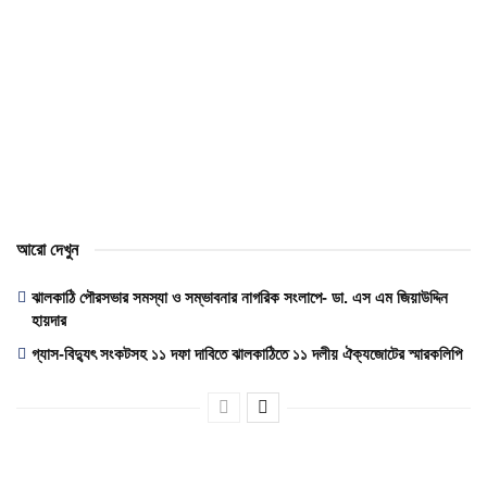
আরো দেখুন
ঝালকাঠি পৌরসভার সমস্যা ও সম্ভাবনার নাগরিক সংলাপে- ডা. এস এম জিয়াউদ্দিন
হায়দার
গ্যাস-বিদ্যুৎ সংকটসহ ১১ দফা দাবিতে ঝালকাঠিতে ১১ দলীয় ঐক্যজোটের স্মারকলিপি