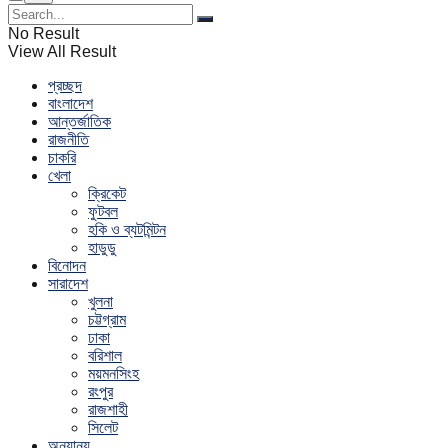
No Result
View All Result
প্রচ্ছদ
বাংলাদেশ
আন্তর্জাতিক
রাজনীতি
চাকরি
খেলা
ক্রিকেট
ফুটবল
হকি ও ব্যটমিন্টন
হাডুডু
বিনোদন
সারাদেশ
খুলনা
চট্টগ্রাম
ঢাকা
বরিশাল
ময়মনসিংহ
রংপুর
রাজশাহী
সিলেট
অন্যান্য