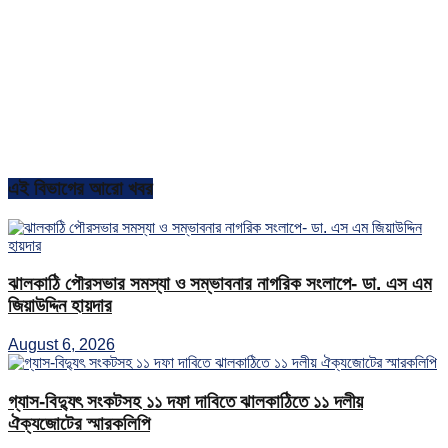
এই বিভাগের আরো খবর
ঝালকাঠি পৌরসভার সমস্যা ও সম্ভাবনার নাগরিক সংলাপে- ডা. এস এম
জিয়াউদ্দিন হায়দার
August 6, 2026
গ্যাস-বিদ্যুৎ সংকটসহ ১১ দফা দাবিতে ঝালকাঠিতে ১১ দলীয়
ঐক্যজোটের স্মারকলিপি