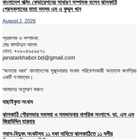
বাংলাদেশ বক্সিং ফেডারেশনের সাধারণ সম্পাদক হলেন ঝালকাঠি
প্রেসক্লাবের দাতা সদস্য এম এ কুদ্দুস খান
August 2, 2026
প্রকাশক ও সম্পাদক:
মোঃ মাসউদুল আলম
ফোন: +৮৮০৪৯৫৬৫৭১
janatarkhabor.bd@gmail.com
“জনতার খরব” বাংলাদেশের সুস্থ্যধারার সংবাদ পরিবেশনকারী অন্যতম জনপ্রিয়
একটি গণমাধ্যম।
আমাদের অনুসরণ করুন:
বাছাইকৃত সংবাদ
ঝালকাঠি পৌরসভার সমস্যা ও সম্ভাবনার নাগরিক সংলাপে- ডা. এস এম
জিয়াউদ্দিন হায়দার
গ্যাস-বিদ্যুৎ সংকটসহ ১১ দফা দাবিতে ঝালকাঠিতে ১১ দলীয়