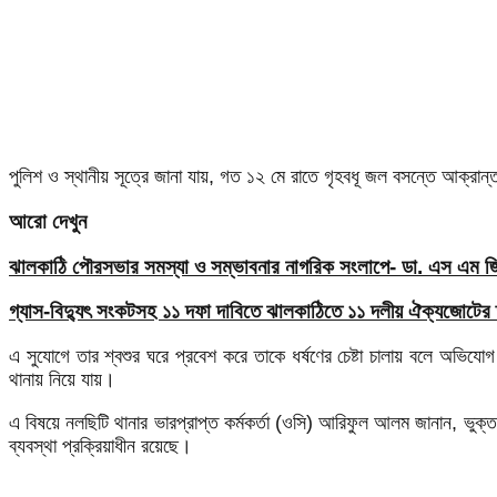
পুলিশ ও স্থানীয় সূত্রে জানা যায়, গত ১২ মে রাতে গৃহবধূ জল বসন্তে আক্রান্
আরো দেখুন
ঝালকাঠি পৌরসভার সমস্যা ও সম্ভাবনার নাগরিক সংলাপে- ডা. এস এম জিয়
গ্যাস-বিদ্যুৎ সংকটসহ ১১ দফা দাবিতে ঝালকাঠিতে ১১ দলীয় ঐক্যজোটের 
এ সুযোগে তার শ্বশুর ঘরে প্রবেশ করে তাকে ধর্ষণের চেষ্টা চালায় বলে অভিয
থানায় নিয়ে যায়।
এ বিষয়ে নলছিটি থানার ভারপ্রাপ্ত কর্মকর্তা (ওসি) আরিফুল আলম জানান, ভু
ব্যবস্থা প্রক্রিয়াধীন রয়েছে।