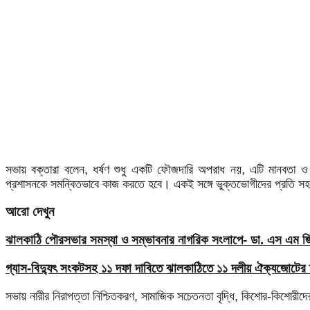
সভায় বক্তারা বলেন, ধর্ষণ শুধু একটি ফৌজদারি অপরাধ নয়, এটি মানবতা ও 
প্রশাসনকে সমন্বিতভাবে কাজ করতে হবে। একই সঙ্গে ভুক্তভোগীদের প্রতি সহম
আরো দেখুন
ঝালকাঠি পৌরসভার সমস্যা ও সম্ভাবনার নাগরিক সংলাপে- ডা. এস এম জিয়
গ্যাস-বিদ্যুৎ সংকটসহ ১১ দফা দাবিতে ঝালকাঠিতে ১১ দলীয় ঐক্যজোটের 
সভায় নারীর নিরাপত্তা নিশ্চিতকরণ, সামাজিক সচেতনতা বৃদ্ধি, কিশোর-কিশোরী