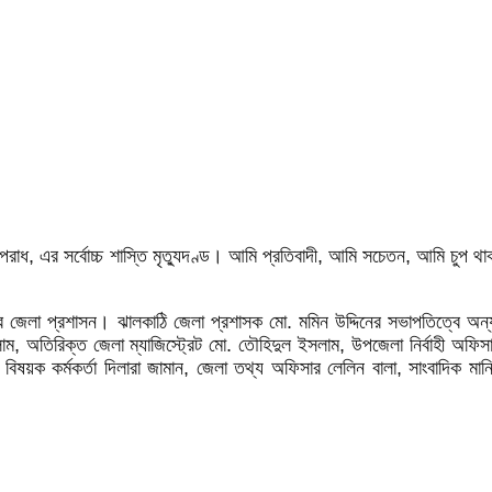
পরাধ, এর সর্বোচ্চ শাস্তি মৃত্যুদণ্ড। আমি প্রতিবাদী, আমি সচেতন, আমি চুপ 
রে জেলা প্রশাসন। ঝালকাঠি জেলা প্রশাসক মো. মমিন উদ্দিনের সভাপতিত্বে অ
ম, অতিরিক্ত জেলা ম্যাজিস্ট্রেট মো. তৌহিদুল ইসলাম, উপজেলা নির্বাহী অফি
 কর্মকর্তা দিলারা জামান, জেলা তথ্য অফিসার লেলিন বালা, সাংবাদিক মানিক র