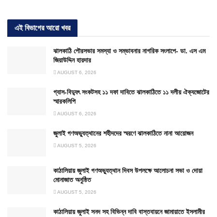
এই বিভাগের আরো খবর
ঝালকাঠি পৌরসভার সমস্যা ও সম্ভাবনার নাগরিক সংলাপে- ডা. এস এম
জিয়াউদ্দিন হায়দার
AUGUST 6, 2026
গ্যাস-বিদ্যুৎ সংকটসহ ১১ দফা দাবিতে ঝালকাঠিতে ১১ দলীয় ঐক্যজোটের
স্মারকলিপি
AUGUST 6, 2026
জুলাই গণঅভ্যুত্থানের শহীদদের স্মরণে ঝালকাঠিতে নানা আয়োজন
AUGUST 5, 2026
কাঠালিয়ায় জুলাই গণঅভ্যুত্থান দিবস উপলক্ষে আলোচনা সভা ও দোয়া
মোনাজাত অনুষ্ঠিত
AUGUST 5, 2026
কাঠালিয়ায় জুলাই সনদ সহ বিভিন্ন দাবি বাস্তবায়নে জামায়াতে ইসলামীর