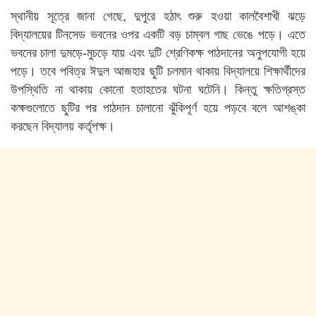
স্থানীয় সূত্রে জানা গেছে, দুপুরে হঠাৎ শুরু হওয়া কালবৈশাখী ঝড়ে
বিদ্যালয়ের টিনসেড ভবনের ওপর একটি বড় চাম্বল গাছ ভেঙে পড়ে। এতে
ভবনের চালা দুমড়ে-মুচড়ে যায় এবং দুটি শ্রেণিকক্ষ পাঠদানের অনুপযোগী হয়ে
পড়ে। তবে পবিত্র ঈদুল আজহার ছুটি চলমান থাকায় বিদ্যালয়ে শিক্ষার্থীদের
উপস্থিতি না থাকায় কোনো হতাহতের ঘটনা ঘটেনি। কিন্তু ক্ষতিগ্রস্ত
কক্ষগুলোতে ছুটির পর পাঠদান চালানো ঝুঁকিপূর্ণ হয়ে পড়বে বলে আশঙ্কা
করছেন বিদ্যালয় কর্তৃপক্ষ।