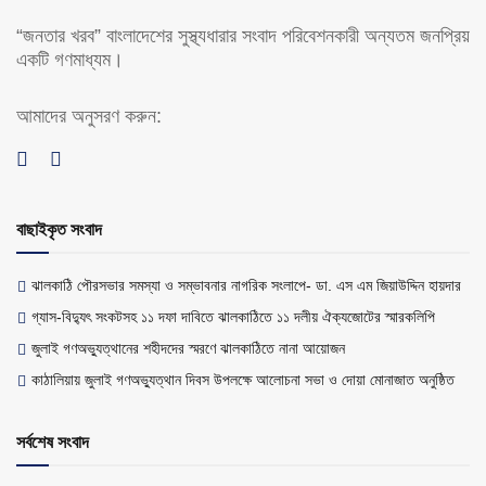
“জনতার খরব” বাংলাদেশের সুস্থ্যধারার সংবাদ পরিবেশনকারী অন্যতম জনপ্রিয়
একটি গণমাধ্যম।
আমাদের অনুসরণ করুন:
বাছাইকৃত সংবাদ
ঝালকাঠি পৌরসভার সমস্যা ও সম্ভাবনার নাগরিক সংলাপে- ডা. এস এম জিয়াউদ্দিন হায়দার
গ্যাস-বিদ্যুৎ সংকটসহ ১১ দফা দাবিতে ঝালকাঠিতে ১১ দলীয় ঐক্যজোটের স্মারকলিপি
জুলাই গণঅভ্যুত্থানের শহীদদের স্মরণে ঝালকাঠিতে নানা আয়োজন
কাঠালিয়ায় জুলাই গণঅভ্যুত্থান দিবস উপলক্ষে আলোচনা সভা ও দোয়া মোনাজাত অনুষ্ঠিত
সর্বশেষ সংবাদ