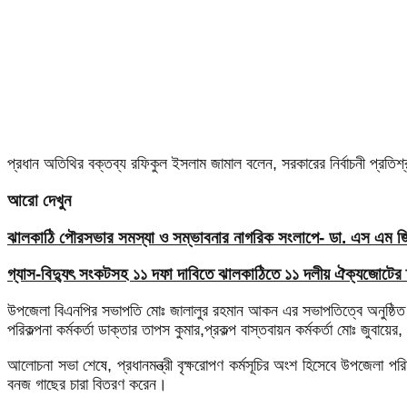
প্রধান অতিথির বক্তব্য রফিকুল ইসলাম জামাল বলেন, সরকারের নির্বাচনী প্রতিশ
আরো দেখুন
ঝালকাঠি পৌরসভার সমস্যা ও সম্ভাবনার নাগরিক সংলাপে- ডা. এস এম জিয়
গ্যাস-বিদ্যুৎ সংকটসহ ১১ দফা দাবিতে ঝালকাঠিতে ১১ দলীয় ঐক্যজোটের 
উপজেলা বিএনপির সভাপতি মোঃ জালালুর রহমান আকন এর সভাপতিত্বে অনুষ্ঠিত সভ
পরিকল্পনা কর্মকর্তা ডাক্তার তাপস কুমার,প্রকল্প বাস্তবায়ন কর্মকর্তা মোঃ 
আলোচনা সভা শেষে, প্রধানমন্ত্রী বৃক্ষরোপণ কর্মসূচির অংশ হিসেবে উপজেলা পর
বনজ গাছের চারা বিতরণ করেন।