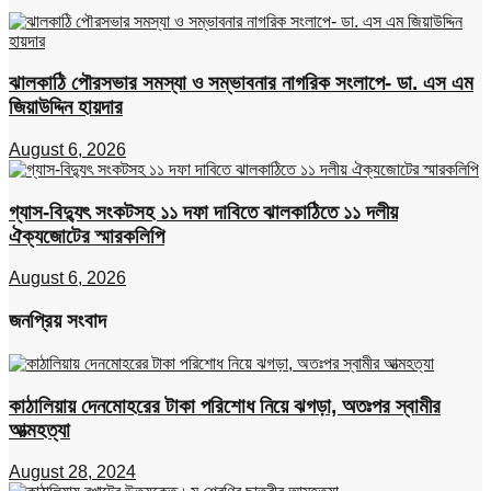
ঝালকাঠি পৌরসভার সমস্যা ও সম্ভাবনার নাগরিক সংলাপে- ডা. এস এম
জিয়াউদ্দিন হায়দার
August 6, 2026
গ্যাস-বিদ্যুৎ সংকটসহ ১১ দফা দাবিতে ঝালকাঠিতে ১১ দলীয়
ঐক্যজোটের স্মারকলিপি
August 6, 2026
জনপ্রিয় সংবাদ
কাঠালিয়ায় দেনমোহরের টাকা পরিশোধ নিয়ে ঝগড়া, অতঃপর স্বামীর
আত্মহত্যা
August 28, 2024