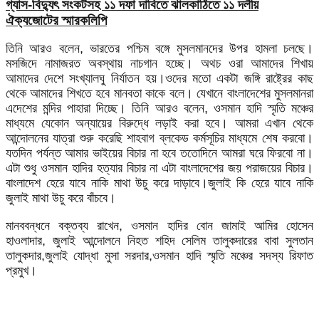
গ্যাস-বিদ্যুৎ সংকটসহ ১১ দফা দাবিতে ঝালকাঠিতে ১১ দলীয়
ঐক্যজোটের স্মারকলিপি
তিনি আরও বলেন, ভারতের পশ্চিম বঙ্গে মুসলমানদের উপর হামলা চলছে।
মসজিদে নামাজরত অবস্থায় নাচগান হচ্ছে। অথচ ওরা আমাদের শিখায়
আমাদের দেশে সংখ্যালঘু নির্যাতন হয়।ওদের মতো একটা জঙ্গি রাষ্ট্রের কাছ
থেকে আমাদের শিখতে হবে মানবতা কাকে বলে। যেখানে বাংলাদেশের মুসলমানরা
এদেশের মন্দির পাহারা দিচ্ছে। তিনি আরও বলেন, ওসমান হাদি স্মৃতি মঞ্চের
মাধ্যমে যেকোন অন্যায়ের বিরুদ্ধে লড়াই করা হবে। আমরা এখান থেকে
আন্দোলনের যাত্রা শুরু করেছি শাহবাগ ব্লকেড কর্মসূচির মাধ্যমে শেষ করবো।
যতদিন পর্যন্ত আমার ভাইয়ের বিচার না হবে ততোদিনে আমরা ঘরে ফিরবো না।
এটা শুধু ওসমান হাদির হত্যার বিচার না এটা বাংলাদেশের জয় পরাজয়ের বিচার।
বাংলাদেশ হেরে যাবে নাকি মাথা উচু করে দাড়াবে।জুলাই কি হেরে যাবে নাকি
জুলাই মাথা উচু করে বাঁচবে।
মানববন্ধনে বক্তব্য রাখেন, ওসমান হাদির বোন জামাই আমির হোসেন
হাওলাদার, জুলাই আন্দোলনে নিহত শহিদ সেলিম তালুকদারের বাবা সুলতান
তালুকদার,জুলাই যোদ্ধা মুসা সরদার,ওসমান হাদি স্মৃতি মঞ্চের সদস্য রিফাত
প্রমুখ।