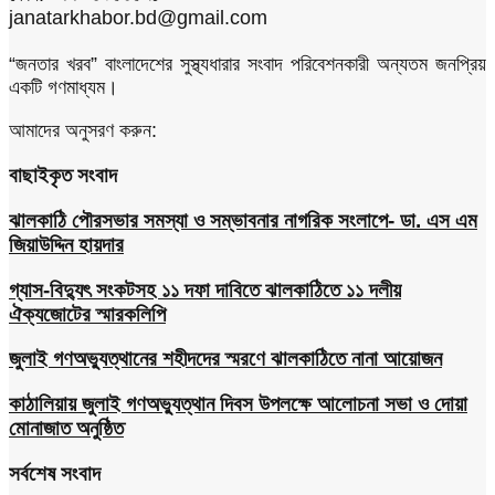
janatarkhabor.bd@gmail.com
“জনতার খরব” বাংলাদেশের সুস্থ্যধারার সংবাদ পরিবেশনকারী অন্যতম জনপ্রিয়
একটি গণমাধ্যম।
আমাদের অনুসরণ করুন:
বাছাইকৃত সংবাদ
ঝালকাঠি পৌরসভার সমস্যা ও সম্ভাবনার নাগরিক সংলাপে- ডা. এস এম
জিয়াউদ্দিন হায়দার
গ্যাস-বিদ্যুৎ সংকটসহ ১১ দফা দাবিতে ঝালকাঠিতে ১১ দলীয়
ঐক্যজোটের স্মারকলিপি
জুলাই গণঅভ্যুত্থানের শহীদদের স্মরণে ঝালকাঠিতে নানা আয়োজন
কাঠালিয়ায় জুলাই গণঅভ্যুত্থান দিবস উপলক্ষে আলোচনা সভা ও দোয়া
মোনাজাত অনুষ্ঠিত
সর্বশেষ সংবাদ