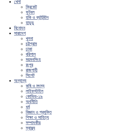
খেলা
ক্রিকেট
ফুটবল
হকি ও ব্যটমিন্টন
হাডুডু
বিনোদন
সারাদেশ
খুলনা
চট্টগ্রাম
ঢাকা
বরিশাল
ময়মনসিংহ
রংপুর
রাজশাহী
সিলেট
অন্যান্য
কৃষি ও মৎস্য
লাইফস্টাইল
কোভিড-১৯
অর্থনীতি
ধর্ম
বিজ্ঞান ও প্রযুক্তি
শিক্ষা ও সাহিত্য
সম্পাদকীয়
স্বাস্থ্য