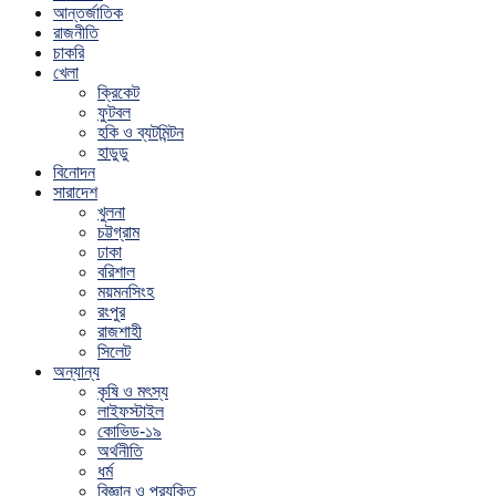
আন্তর্জাতিক
রাজনীতি
চাকরি
খেলা
ক্রিকেট
ফুটবল
হকি ও ব্যটমিন্টন
হাডুডু
বিনোদন
সারাদেশ
খুলনা
চট্টগ্রাম
ঢাকা
বরিশাল
ময়মনসিংহ
রংপুর
রাজশাহী
সিলেট
অন্যান্য
কৃষি ও মৎস্য
লাইফস্টাইল
কোভিড-১৯
অর্থনীতি
ধর্ম
বিজ্ঞান ও প্রযুক্তি