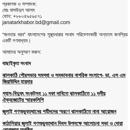
প্রকাশক ও সম্পাদক:
মোঃ মাসউদুল আলম
ফোন: +৮৮০৪৯৫৬৫৭১
janatarkhabor.bd@gmail.com
“জনতার খরব” বাংলাদেশের সুস্থ্যধারার সংবাদ পরিবেশনকারী অন্যতম জনপ্রিয়
একটি গণমাধ্যম।
আমাদের অনুসরণ করুন:
বাছাইকৃত সংবাদ
ঝালকাঠি পৌরসভার সমস্যা ও সম্ভাবনার নাগরিক সংলাপে- ডা. এস এম
জিয়াউদ্দিন হায়দার
গ্যাস-বিদ্যুৎ সংকটসহ ১১ দফা দাবিতে ঝালকাঠিতে ১১ দলীয়
ঐক্যজোটের স্মারকলিপি
জুলাই গণঅভ্যুত্থানের শহীদদের স্মরণে ঝালকাঠিতে নানা আয়োজন
কাঠালিয়ায় জুলাই গণঅভ্যুত্থান দিবস উপলক্ষে আলোচনা সভা ও দোয়া
মোনাজাত অনুষ্ঠিত