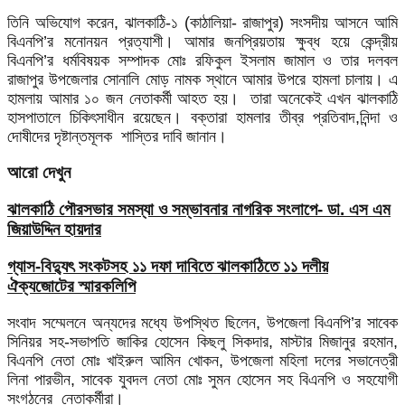
তিনি অভিযোগ করেন, ঝালকাঠি-১ (কাঠালিয়া- রাজাপুর) সংসদীয় আসনে আমি
বিএনপি’র মনোনয়ন প্রত্যাশী। আমার জনপ্রিয়তায় ক্ষুব্ধ হয়ে কেন্দ্রীয়
বিএনপি’র ধর্মবিষয়ক সম্পাদক মোঃ রফিকুল ইসলাম জামাল ও তার দলবল
রাজাপুর উপজেলার সোনালি মোড় নামক স্থানে আমার উপরে হামলা চালায়। এ
হামলায় আমার ১০ জন নেতাকর্মী আহত হয়। তারা অনেকেই এখন ঝালকাঠি
হাসপাতালে চিকিৎসাধীন রয়েছেন। বক্তারা হামলার তীব্র প্রতিবাদ,নিন্দা ও
দোষীদের দৃষ্টান্তমূলক শাস্তির দাবি জানান।
আরো দেখুন
ঝালকাঠি পৌরসভার সমস্যা ও সম্ভাবনার নাগরিক সংলাপে- ডা. এস এম
জিয়াউদ্দিন হায়দার
গ্যাস-বিদ্যুৎ সংকটসহ ১১ দফা দাবিতে ঝালকাঠিতে ১১ দলীয়
ঐক্যজোটের স্মারকলিপি
সংবাদ সম্মেলনে অন্যদের মধ্যে উপস্থিত ছিলেন, উপজেলা বিএনপি’র সাবেক
সিনিয়র সহ-সভাপতি জাকির হোসেন কিছলু সিকদার, মাস্টার মিজানুর রহমান,
বিএনপি নেতা মোঃ খাইরুল আমিন খোকন, উপজেলা মহিলা দলের সভানেত্রী
লিনা পারভীন, সাবেক যুবদল নেতা মোঃ সুমন হোসেন সহ বিএনপি ও সহযোগী
সংগঠনের নেতাকর্মীরা।