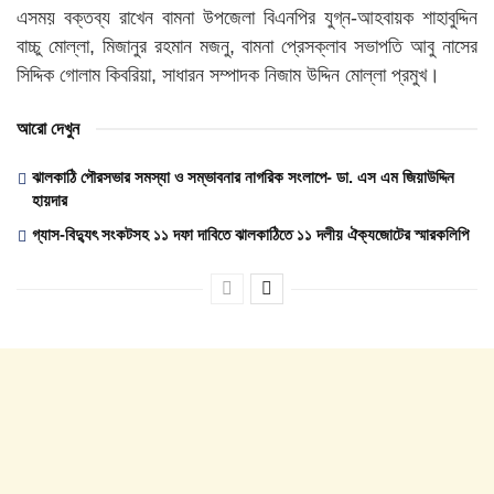
এসময় বক্তব্য রাখেন বামনা উপজেলা বিএনপির যুগ্ন-আহবায়ক শাহাবুদ্দিন
বাচ্চু মোল্লা, মিজানুর রহমান মজনু, বামনা প্রেসক্লাব সভাপতি আবু নাসের
সিদ্দিক গোলাম কিবরিয়া, সাধারন সম্পাদক নিজাম উদ্দিন মোল্লা প্রমুখ।
আরো দেখুন
ঝালকাঠি পৌরসভার সমস্যা ও সম্ভাবনার নাগরিক সংলাপে- ডা. এস এম জিয়াউদ্দিন
হায়দার
গ্যাস-বিদ্যুৎ সংকটসহ ১১ দফা দাবিতে ঝালকাঠিতে ১১ দলীয় ঐক্যজোটের স্মারকলিপি