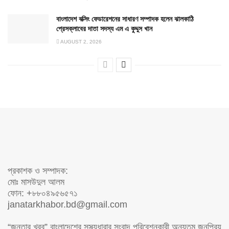
বাংলাদেশ বক্সিং ফেডারেশনের সাধারণ সম্পাদক হলেন ঝালকাঠি
প্রেসক্লাবের দাতা সদস্য এম এ কুদ্দুস খান
AUGUST 2, 2026
প্রকাশক ও সম্পাদক:
মোঃ মাসউদুল আলম
ফোন: +৮৮০৪৯৫৬৫৭১
janatarkhabor.bd@gmail.com
“জনতার খরব” বাংলাদেশের সুস্থ্যধারার সংবাদ পরিবেশনকারী অন্যতম জনপ্রিয়