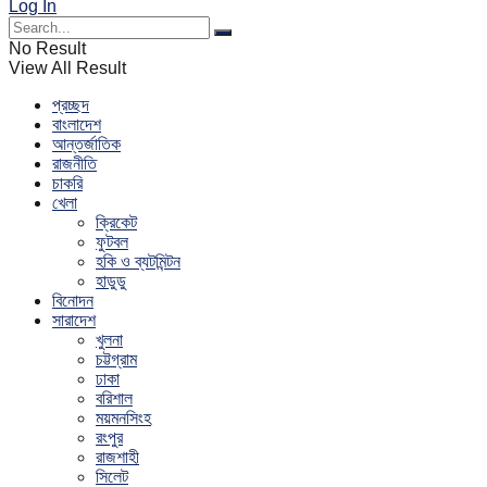
Log In
No Result
View All Result
প্রচ্ছদ
বাংলাদেশ
আন্তর্জাতিক
রাজনীতি
চাকরি
খেলা
ক্রিকেট
ফুটবল
হকি ও ব্যটমিন্টন
হাডুডু
বিনোদন
সারাদেশ
খুলনা
চট্টগ্রাম
ঢাকা
বরিশাল
ময়মনসিংহ
রংপুর
রাজশাহী
সিলেট