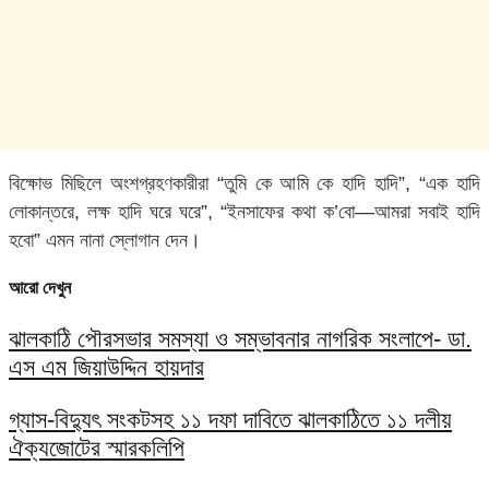
বিক্ষোভ মিছিলে অংশগ্রহণকারীরা “তুমি কে আমি কে হাদি হাদি”, “এক হাদি
লোকান্তরে, লক্ষ হাদি ঘরে ঘরে”, “ইনসাফের কথা ক’বো—আমরা সবাই হাদি
হবো” এমন নানা স্লোগান দেন।
আরো দেখুন
ঝালকাঠি পৌরসভার সমস্যা ও সম্ভাবনার নাগরিক সংলাপে- ডা.
এস এম জিয়াউদ্দিন হায়দার
গ্যাস-বিদ্যুৎ সংকটসহ ১১ দফা দাবিতে ঝালকাঠিতে ১১ দলীয়
ঐক্যজোটের স্মারকলিপি