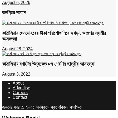
August 6, 2026
জনপ্রিয় সংবাদ
কাঠালিয়ায় দেনমোহরের টাকা পরিশোধ নিয়ে ঝগড়া, অতঃপর স্বামীর
আত্মহত্যা
August 28, 2024
কাঠালিয়ায় বখাটের উত্যক্তে ৮ম শ্রেণির ছাত্রীর আত্মহত্যা
August 3, 2022
About
Advertise
Careers
Contact
জনতার খবর © ২০২৫ সর্বস্বত্ব স্বত্বাধিকার সংরক্ষিত
Welcome Back!