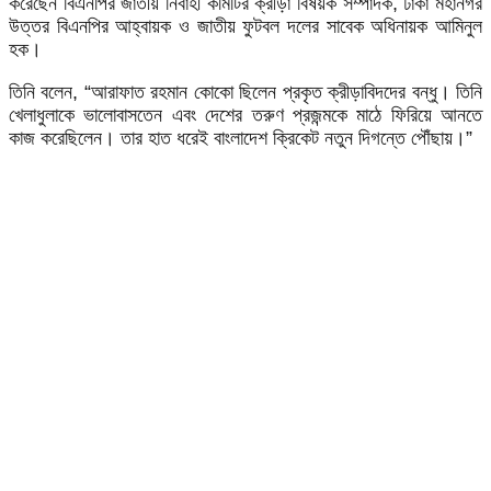
করেছেন বিএনপির জাতীয় নির্বাহী কমিটির ক্রীড়া বিষয়ক সম্পাদক, ঢাকা মহানগর
উত্তর বিএনপির আহ্বায়ক ও জাতীয় ফুটবল দলের সাবেক অধিনায়ক আমিনুল
হক।
তিনি বলেন, “আরাফাত রহমান কোকো ছিলেন প্রকৃত ক্রীড়াবিদদের বন্ধু। তিনি
খেলাধুলাকে ভালোবাসতেন এবং দেশের তরুণ প্রজন্মকে মাঠে ফিরিয়ে আনতে
কাজ করেছিলেন। তার হাত ধরেই বাংলাদেশ ক্রিকেট নতুন দিগন্তে পৌঁছায়।”