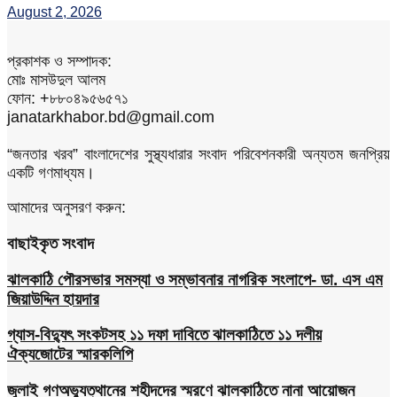
August 2, 2026
প্রকাশক ও সম্পাদক:
মোঃ মাসউদুল আলম
ফোন: +৮৮০৪৯৫৬৫৭১
janatarkhabor.bd@gmail.com
“জনতার খরব” বাংলাদেশের সুস্থ্যধারার সংবাদ পরিবেশনকারী অন্যতম জনপ্রিয়
একটি গণমাধ্যম।
আমাদের অনুসরণ করুন:
বাছাইকৃত সংবাদ
ঝালকাঠি পৌরসভার সমস্যা ও সম্ভাবনার নাগরিক সংলাপে- ডা. এস এম
জিয়াউদ্দিন হায়দার
গ্যাস-বিদ্যুৎ সংকটসহ ১১ দফা দাবিতে ঝালকাঠিতে ১১ দলীয়
ঐক্যজোটের স্মারকলিপি
জুলাই গণঅভ্যুত্থানের শহীদদের স্মরণে ঝালকাঠিতে নানা আয়োজন