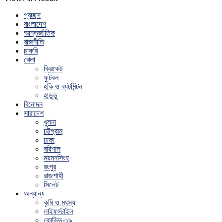
প্রচ্ছদ
বাংলাদেশ
আন্তর্জাতিক
রাজনীতি
চাকরি
খেলা
ক্রিকেট
ফুটবল
হকি ও ব্যটমিন্টন
হাডুডু
বিনোদন
সারাদেশ
খুলনা
চট্টগ্রাম
ঢাকা
বরিশাল
ময়মনসিংহ
রংপুর
রাজশাহী
সিলেট
অন্যান্য
কৃষি ও মৎস্য
লাইফস্টাইল
কোভিড-১৯