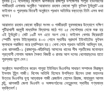
বুধবার (১২ নভেম্বর) বিকেলে ঝালকাঠির রাজাপুর উপজেলার গালুয়া ইউনিয়নের
গাজীরহাট এলাকায় অনুষ্ঠিত ‘আরাফাত রহমান কোকো স্মৃতি ফুটবল টুর্নামেন্ট’-এর
ফাইনাল ও পুরস্কার বিতরণী অনুষ্ঠানে প্রধান অতিথির বক্তব্যে তিনি এসব কথা
বলেন।
আরাফাত রহমান কোকো ক্রীড়া সংসদ ও গাজীরহাট যুবসমাজের উদ্যোগে দক্ষিণ
পুটিয়াখালী বহুমুখী মাধ্যমিক বিদ্যালয় মাঠে গত ২৫ সেপ্টেম্বর থেকে শুরু হয়
এই টুর্নামেন্ট। মোট ১৬টি দল এতে অংশ নেয়। ফাইনাল খেলায় মিরেরহাট
স্পোর্টিং ক্লাব টাইব্রেকারে ৪–৩ গোলে স্থানীয় ব্রাদার্স ইউনাইটেড ফুটবল
ক্লাবকে পরাজিত করে চ্যাম্পিয়ন হয়। খেলা শেষে প্রধান অতিথি আমিনুল হক,
এবং ঝালকাঠি–১ (রাজাপুর–কাঁঠালিয়া) আসনের ধানের শীষ প্রতীকের মনোনয়ন
প্রত্যাশী গোলাম আজম সৈকত বিজয়ী ও রানার আপ দলের খেলোয়াড়দের হাতে
পুরস্কার তুলে দেন।
অনুষ্ঠানে সভাপতিত্ব করেন গালুয়া ইউনিয়ন বিএনপির সাধারণ সম্পাদক মিরাজুল
ইসলাম টুটুল গাজী। বিশেষ অতিথি হিসেবে উপস্থিত ছিলেন ঢাকা মহানগর
উত্তর বিএনপির যুগ্ম আহ্বায়ক গাজী রেজাউল হোসেন রিয়াজ, মাহাবুবুল আলম
মন্টু, ঝালকাঠি জেলা বিএনপি ও অঙ্গসংগঠনের নেতৃবৃন্দসহ স্থানীয় গণ্যমান্য
ব্যক্তিবর্গ।