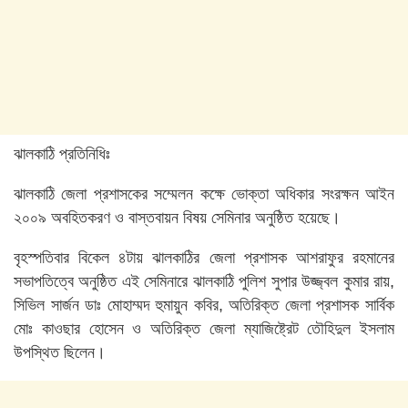
ঝালকাঠি প্রতিনিধিঃ
ঝালকাঠি জেলা প্রশাসকের সম্মেলন কক্ষে ভোক্তা অধিকার সংরক্ষন আইন
২০০৯ অবহিতকরণ ও বাস্তবায়ন বিষয় সেমিনার অনুষ্ঠিত হয়েছে।
বৃহস্পতিবার বিকেল ৪টায় ঝালকাঠির জেলা প্রশাসক আশরাফুর রহমানের
সভাপতিত্বে অনুষ্ঠিত এই সেমিনারে ঝালকাঠি পুলিশ সুপার উজ্জ্বল কুমার রায়,
সিভিল সার্জন ডাঃ মোহাম্মদ হুমায়ুন কবির, অতিরিক্ত জেলা প্রশাসক সার্বিক
মোঃ কাওছার হোসেন ও অতিরিক্ত জেলা ম্যাজিষ্ট্রেট তৌহিদুল ইসলাম
উপস্থিত ছিলেন।