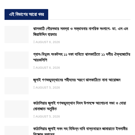
এই বিভাগের আরো খবর
ঝালকাঠি পৌরসভার সমস্যা ও সম্ভাবনার নাগরিক সংলাপে- ডা. এস এম
জিয়াউদ্দিন হায়দার
AUGUST 6, 2026
গ্যাস-বিদ্যুৎ সংকটসহ ১১ দফা দাবিতে ঝালকাঠিতে ১১ দলীয় ঐক্যজোটের
স্মারকলিপি
AUGUST 6, 2026
জুলাই গণঅভ্যুত্থানের শহীদদের স্মরণে ঝালকাঠিতে নানা আয়োজন
AUGUST 5, 2026
কাঠালিয়ায় জুলাই গণঅভ্যুত্থান দিবস উপলক্ষে আলোচনা সভা ও দোয়া
মোনাজাত অনুষ্ঠিত
AUGUST 5, 2026
কাঠালিয়ায় জুলাই সনদ সহ বিভিন্ন দাবি বাস্তবায়নে জামায়াতে ইসলামীর
বিক্ষোভ সমাবেশ