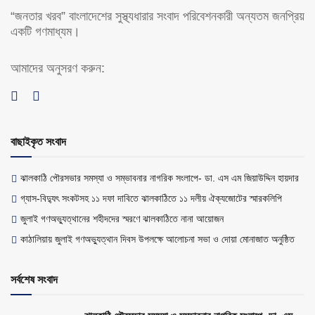
“জনতার খরব” বাংলাদেশের সুস্থ্যধারার সংবাদ পরিবেশনকারী অন্যতম জনপ্রিয়
একটি গণমাধ্যম।
আমাদের অনুসরণ করুন:
বাছাইকৃত সংবাদ
ঝালকাঠি পৌরসভার সমস্যা ও সম্ভাবনার নাগরিক সংলাপে- ডা. এস এম জিয়াউদ্দিন হায়দার
গ্যাস-বিদ্যুৎ সংকটসহ ১১ দফা দাবিতে ঝালকাঠিতে ১১ দলীয় ঐক্যজোটের স্মারকলিপি
জুলাই গণঅভ্যুত্থানের শহীদদের স্মরণে ঝালকাঠিতে নানা আয়োজন
কাঠালিয়ায় জুলাই গণঅভ্যুত্থান দিবস উপলক্ষে আলোচনা সভা ও দোয়া মোনাজাত অনুষ্ঠিত
সর্বশেষ সংবাদ