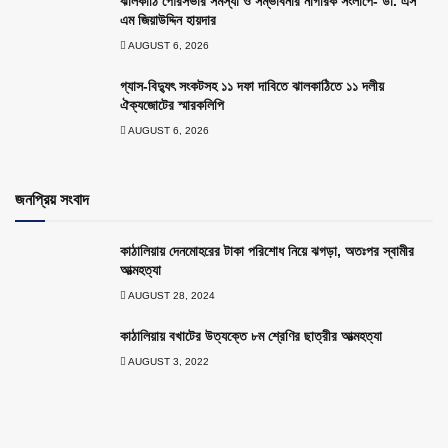
ঝালকাঠি পৌরসভার সমস্যা ও সম্ভাবনার নাগরিক সংলাপে- ডা. এস
এম জিয়াউদ্দিন হায়দার
AUGUST 6, 2026
গ্যাস-বিদ্যুৎ সংকটসহ ১১ দফা দাবিতে ঝালকাঠিতে ১১ দলীয়
ঐক্যজোটের স্মারকলিপি
AUGUST 6, 2026
জনপ্রিয় সংবাদ
কাঠালিয়ায় দেনমোহরের টাকা পরিশোধ নিয়ে ঝগড়া, অতঃপর স্বামীর
আত্মহত্যা
AUGUST 28, 2024
কাঠালিয়ায় বখাটের উত্যক্তে ৮ম শ্রেণির ছাত্রীর আত্মহত্যা
AUGUST 3, 2022