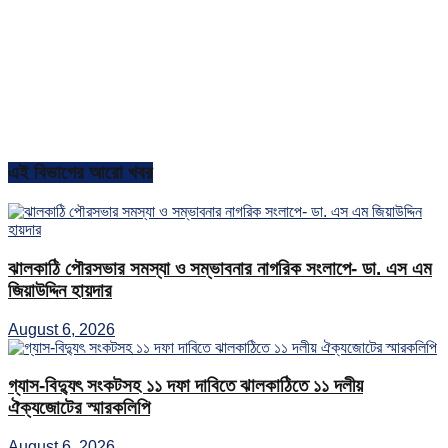
এই বিভাগের আরো খবর
ঝালকাঠি পৌরসভার সমস্যা ও সম্ভাবনার নাগরিক সংলাপে- ডা. এস এম
জিয়াউদ্দিন হায়দার
August 6, 2026
গ্যাস-বিদ্যুৎ সংকটসহ ১১ দফা দাবিতে ঝালকাঠিতে ১১ দলীয়
ঐক্যজোটের স্মারকলিপি
August 6, 2026