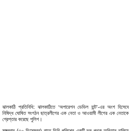
ঝালকাঠি প্রতিনিধি: ঝালকাঠিতে ‘অপারেশন ডেভিল হান্ট’-এর অংশ হিসেবে
নিষিদ্ধ ঘোষিত সংগঠন ছাত্রলীগের এক নেতা ও আওয়ামী লীগের এক নেতাকে
গ্রেপ্তার করেছে পুলিশ।
মঙ্গলবার (৩০ ডিসেম্বর) রাতে ডিবি পুলিশের একটি দল পৃথক অভিযান চালিয়ে