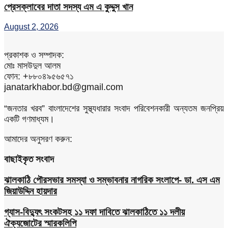
প্রেসক্লাবের দাতা সদস্য এম এ কুদ্দুস খান
August 2, 2026
প্রকাশক ও সম্পাদক:
মোঃ মাসউদুল আলম
ফোন: +৮৮০৪৯৫৬৫৭১
janatarkhabor.bd@gmail.com
“জনতার খরব” বাংলাদেশের সুস্থ্যধারার সংবাদ পরিবেশনকারী অন্যতম জনপ্রিয়
একটি গণমাধ্যম।
আমাদের অনুসরণ করুন:
বাছাইকৃত সংবাদ
ঝালকাঠি পৌরসভার সমস্যা ও সম্ভাবনার নাগরিক সংলাপে- ডা. এস এম
জিয়াউদ্দিন হায়দার
গ্যাস-বিদ্যুৎ সংকটসহ ১১ দফা দাবিতে ঝালকাঠিতে ১১ দলীয়
ঐক্যজোটের স্মারকলিপি