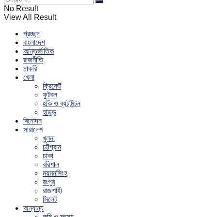
No Result
View All Result
প্রচ্ছদ
বাংলাদেশ
আন্তর্জাতিক
রাজনীতি
চাকরি
খেলা
ক্রিকেট
ফুটবল
হকি ও ব্যটমিন্টন
হাডুডু
বিনোদন
সারাদেশ
খুলনা
চট্টগ্রাম
ঢাকা
বরিশাল
ময়মনসিংহ
রংপুর
রাজশাহী
সিলেট
অন্যান্য
কৃষি ও মৎস্য