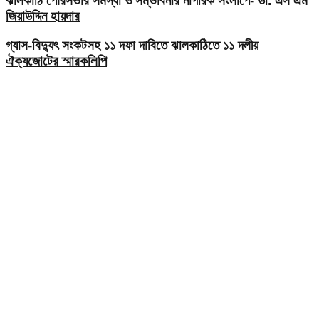
ঝালকাঠি পৌরসভার সমস্যা ও সম্ভাবনার নাগরিক সংলাপে- ডা. এস এম
জিয়াউদ্দিন হায়দার
গ্যাস-বিদ্যুৎ সংকটসহ ১১ দফা দাবিতে ঝালকাঠিতে ১১ দলীয়
ঐক্যজোটের স্মারকলিপি