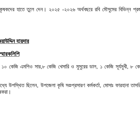
 কৃষকদের হাতে তুলে দেন। ২০২৫ -২০২৬ অর্থবছরে রবি মৌসুমের বিভিন্ন প্র
াউদ্দিন হায়দার
স্মারকলিপি
১০ কেজি এমপিও সার,৮ কেজি খেসারি ও মুসুরের ডাল, ১ কেজি সূর্যমুখী, ৮ ক
 মধ্যে উপস্থিত ছিলেন, উপজেলা কৃষি স¤প্রসারণ কর্মকর্তা, মোসাঃ ফারহানা তা
কৃষকরা।