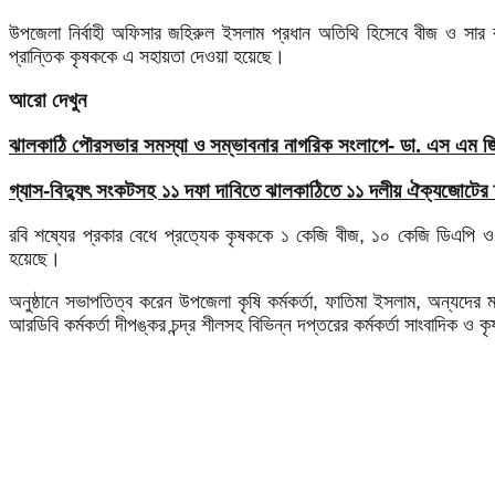
উপজেলা নির্বাহী অফিসার জহিরুল ইসলাম প্রধান অতিথি হিসেবে বীজ ও সার
প্রান্তিক কৃষককে এ সহায়তা দেওয়া হয়েছে।
আরো দেখুন
ঝালকাঠি পৌরসভার সমস্যা ও সম্ভাবনার নাগরিক সংলাপে- ডা. এস এম জিয়
গ্যাস-বিদ্যুৎ সংকটসহ ১১ দফা দাবিতে ঝালকাঠিতে ১১ দলীয় ঐক্যজোটের 
রবি শষ্যের প্রকার বেধে প্রত্যেক কৃষককে ১ কেজি বীজ, ১০ কেজি ডিএপি ও 
হয়েছে।
অনুষ্ঠানে সভাপতিত্ব করেন উপজেলা কৃষি কর্মকর্তা, ফাতিমা ইসলাম, অন্যদের
আরডিবি কর্মকর্তা দীপঙ্কর চন্দ্র শীলসহ বিভিন্ন দপ্তরের কর্মকর্তা সাংবাদিক ও 