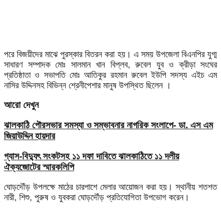
পরে বিজয়ীদের মাঝে পুরস্কার বিতরন করা হয়। এ সময় উপজেলা বিএনপির যুগ্ম
সাধারণ সম্পাদক মোঃ সালমান খান বিপ্লব, রুবেল যুব ও ক্রীড়া সংঘের
প্রতিষ্ঠাতা ও সভাপতি মোঃ আতিকুর রহমান রুবেল ইউপি সদস্য এইচ এম
নাসির উদ্দিনসহ বিভিন্ন শ্রেনীপেশার মানুষ উপস্থিত ছিলেন ।
আরো দেখুন
ঝালকাঠি পৌরসভার সমস্যা ও সম্ভাবনার নাগরিক সংলাপে- ডা. এস এম
জিয়াউদ্দিন হায়দার
গ্যাস-বিদ্যুৎ সংকটসহ ১১ দফা দাবিতে ঝালকাঠিতে ১১ দলীয়
ঐক্যজোটের স্মারকলিপি
ঘোড়দৌঁড় উপলক্ষে মাঠের চারপাশে মেলার আয়োজন করা হয়। স্থানীয় শতশত
নারী, শিশু, পুরুষ ও যুবকরা ঘোড়দৌঁড় প্রতিযোগিতা উপভোগ করেন।