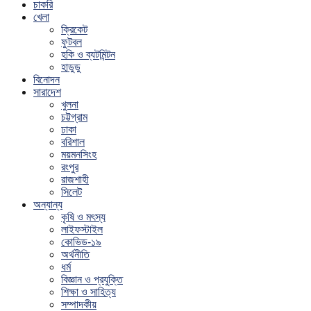
চাকরি
খেলা
ক্রিকেট
ফুটবল
হকি ও ব্যটমিন্টন
হাডুডু
বিনোদন
সারাদেশ
খুলনা
চট্টগ্রাম
ঢাকা
বরিশাল
ময়মনসিংহ
রংপুর
রাজশাহী
সিলেট
অন্যান্য
কৃষি ও মৎস্য
লাইফস্টাইল
কোভিড-১৯
অর্থনীতি
ধর্ম
বিজ্ঞান ও প্রযুক্তি
শিক্ষা ও সাহিত্য
সম্পাদকীয়