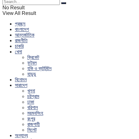
No Result
View All Result
প্রচ্ছদ
বাংলাদেশ
আন্তর্জাতিক
রাজনীতি
চাকরি
খেলা
ক্রিকেট
ফুটবল
হকি ও ব্যটমিন্টন
হাডুডু
বিনোদন
সারাদেশ
খুলনা
চট্টগ্রাম
ঢাকা
বরিশাল
ময়মনসিংহ
রংপুর
রাজশাহী
সিলেট
অন্যান্য