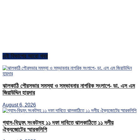
এই বিভাগের আরো খবর
ঝালকাঠি পৌরসভার সমস্যা ও সম্ভাবনার নাগরিক সংলাপে- ডা. এস এম
জিয়াউদ্দিন হায়দার
August 6, 2026
গ্যাস-বিদ্যুৎ সংকটসহ ১১ দফা দাবিতে ঝালকাঠিতে ১১ দলীয়
ঐক্যজোটের স্মারকলিপি