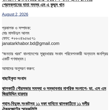
প্রেসক্লাবের দাতা সদস্য এম এ কুদ্দুস খান
August 2, 2026
প্রকাশক ও সম্পাদক:
মোঃ মাসউদুল আলম
ফোন: +৮৮০৪৯৫৬৫৭১
janatarkhabor.bd@gmail.com
“জনতার খরব” বাংলাদেশের সুস্থ্যধারার সংবাদ পরিবেশনকারী অন্যতম জনপ্রিয়
একটি গণমাধ্যম।
আমাদের অনুসরণ করুন:
বাছাইকৃত সংবাদ
ঝালকাঠি পৌরসভার সমস্যা ও সম্ভাবনার নাগরিক সংলাপে- ডা. এস এম
জিয়াউদ্দিন হায়দার
গ্যাস-বিদ্যুৎ সংকটসহ ১১ দফা দাবিতে ঝালকাঠিতে ১১ দলীয়
ঐক্যজোটের স্মারকলিপি