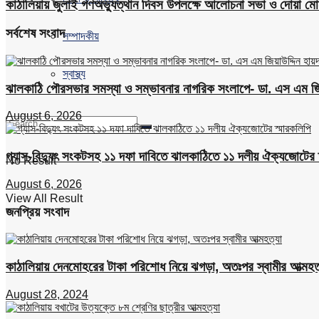
কাঠালিয়ায় জুলাই গণঅভ্যুত্থান দিবস উপলক্ষে আলোচনা সভা ও দোয়া মোন
সর্বশেষ সংবাদ
সম্পাদকীয়
স্বাস্থ্য
ঝালকাঠি পৌরসভার সমস্যা ও সম্ভাবনার নাগরিক সংলাপে- ডা. এস এম জিয়
August 6, 2026
গ্যাস-বিদ্যুৎ সংকটসহ ১১ দফা দাবিতে ঝালকাঠিতে ১১ দলীয় ঐক্যজোটের 
No Result
August 6, 2026
View All Result
জনপ্রিয় সংবাদ
কাঠালিয়ায় দেনমোহরের টাকা পরিশোধ নিয়ে ঝগড়া, অতঃপর স্বামীর আত্মহত
August 28, 2024