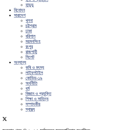
হাডুডু
বিনোদন
সারাদেশ
খুলনা
চট্টগ্রাম
ঢাকা
বরিশাল
ময়মনসিংহ
রংপুর
রাজশাহী
সিলেট
অন্যান্য
কৃষি ও মৎস্য
লাইফস্টাইল
কোভিড-১৯
অর্থনীতি
ধর্ম
বিজ্ঞান ও প্রযুক্তি
শিক্ষা ও সাহিত্য
সম্পাদকীয়
স্বাস্থ্য