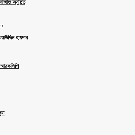
াজাত অনুষ্ঠিত
াউদ্দিন হায়দার
স্মারকলিপি
্যা