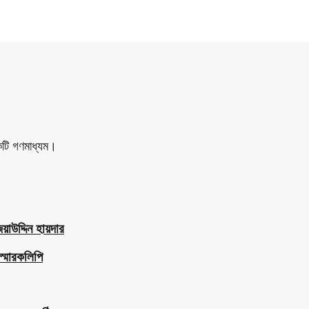
একটি গণমাধ্যম।
াউদ্দিন হায়দার
স্মারকলিপি