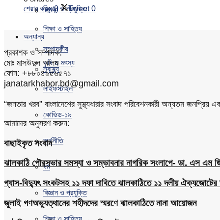
শেয়ার করুন
0
Tweet
0
বিজ্ঞান ও প্রযুক্তি
সিলেট
শিক্ষা ও সাহিত্য
অন্যান্য
সম্পাদকীয়
প্রকাশক ও সম্পাদক:
মোঃ মাসউদুল আলম
কৃষি ও মৎস্য
স্বাস্থ্য
ফোন: +৮৮০৪৯৫৬৫৭১
janatarkhabor.bd@gmail.com
লাইফস্টাইল
“জনতার খরব” বাংলাদেশের সুস্থ্যধারার সংবাদ পরিবেশনকারী অন্যতম জনপ্রিয় 
কোভিড-১৯
আমাদের অনুসরণ করুন:
অর্থনীতি
বাছাইকৃত সংবাদ
ঝালকাঠি পৌরসভার সমস্যা ও সম্ভাবনার নাগরিক সংলাপে- ডা. এস এম জিয়
ধর্ম
গ্যাস-বিদ্যুৎ সংকটসহ ১১ দফা দাবিতে ঝালকাঠিতে ১১ দলীয় ঐক্যজোটের 
বিজ্ঞান ও প্রযুক্তি
জুলাই গণঅভ্যুত্থানের শহীদদের স্মরণে ঝালকাঠিতে নানা আয়োজন
শিক্ষা ও সাহিত্য