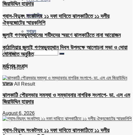
জিয়াউদ্দিন হায়দার
সম্পাদকীয়
গ্যাস-বিদ্যুৎ সংকটসহ ১১ দফা দাবিতে ঝালকাঠিতে ১১ দলীয়
ঐক্যজোটের স্মারকলিপি
স্বাস্থ্য
জুলাই গণঅভ্যুত্থানের শহীদদের স্মরণে ঝালকাঠিতে নানা আয়োজন
কাঠালিয়ায় জুলাই গণঅভ্যুত্থান দিবস উপলক্ষে আলোচনা সভা ও দোয়া
মোনাজাত অনুষ্ঠিত
সর্বশেষ সংবাদ
No Result
View All Result
ঝালকাঠি পৌরসভার সমস্যা ও সম্ভাবনার নাগরিক সংলাপে- ডা. এস এম
জিয়াউদ্দিন হায়দার
August 6, 2026
গ্যাস-বিদ্যুৎ সংকটসহ ১১ দফা দাবিতে ঝালকাঠিতে ১১ দলীয়