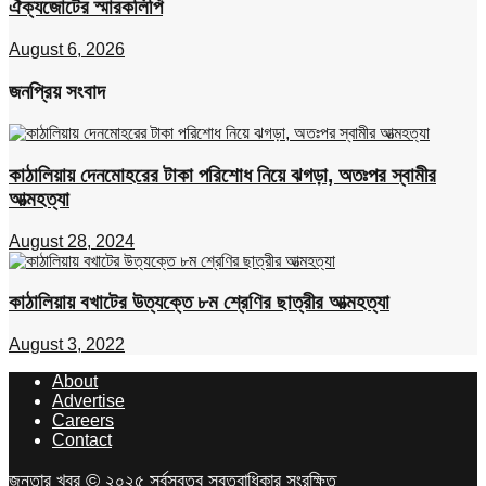
ঐক্যজোটের স্মারকলিপি
August 6, 2026
জনপ্রিয় সংবাদ
কাঠালিয়ায় দেনমোহরের টাকা পরিশোধ নিয়ে ঝগড়া, অতঃপর স্বামীর
আত্মহত্যা
August 28, 2024
কাঠালিয়ায় বখাটের উত্যক্তে ৮ম শ্রেণির ছাত্রীর আত্মহত্যা
August 3, 2022
About
Advertise
Careers
Contact
জনতার খবর © ২০২৫ সর্বস্বত্ব স্বত্বাধিকার সংরক্ষিত