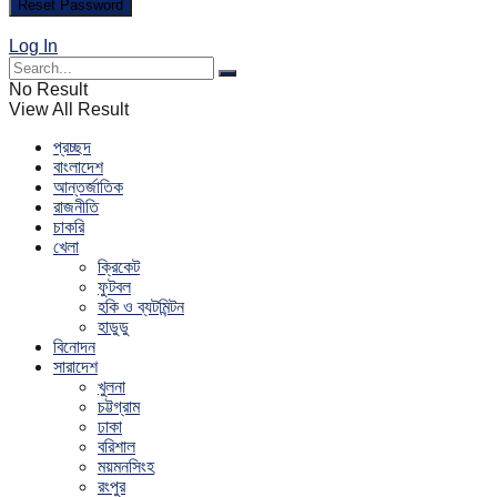
Log In
No Result
View All Result
প্রচ্ছদ
বাংলাদেশ
আন্তর্জাতিক
রাজনীতি
চাকরি
খেলা
ক্রিকেট
ফুটবল
হকি ও ব্যটমিন্টন
হাডুডু
বিনোদন
সারাদেশ
খুলনা
চট্টগ্রাম
ঢাকা
বরিশাল
ময়মনসিংহ
রংপুর