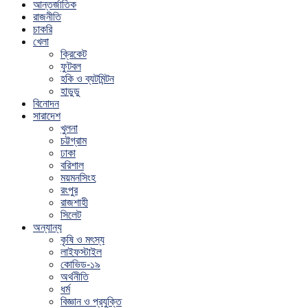
আন্তর্জাতিক
রাজনীতি
চাকরি
খেলা
ক্রিকেট
ফুটবল
হকি ও ব্যটমিন্টন
হাডুডু
বিনোদন
সারাদেশ
খুলনা
চট্টগ্রাম
ঢাকা
বরিশাল
ময়মনসিংহ
রংপুর
রাজশাহী
সিলেট
অন্যান্য
কৃষি ও মৎস্য
লাইফস্টাইল
কোভিড-১৯
অর্থনীতি
ধর্ম
বিজ্ঞান ও প্রযুক্তি