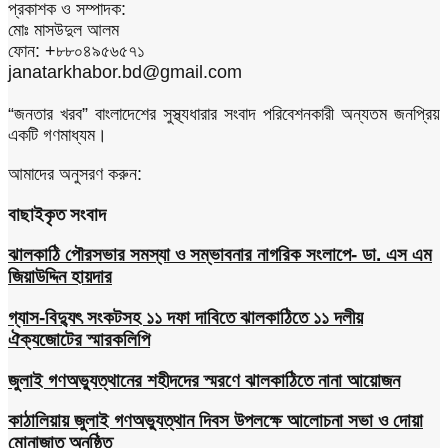
প্রকাশক ও সম্পাদক:
মোঃ মাসউদুল আলম
ফোন: +৮৮০৪৯৫৬৫৭১
janatarkhabor.bd@gmail.com
“জনতার খরব” বাংলাদেশের সুস্থ্যধারার সংবাদ পরিবেশনকারী অন্যতম জনপ্রিয়
একটি গণমাধ্যম।
আমাদের অনুসরণ করুন:
বাছাইকৃত সংবাদ
ঝালকাঠি পৌরসভার সমস্যা ও সম্ভাবনার নাগরিক সংলাপে- ডা. এস এম
জিয়াউদ্দিন হায়দার
গ্যাস-বিদ্যুৎ সংকটসহ ১১ দফা দাবিতে ঝালকাঠিতে ১১ দলীয়
ঐক্যজোটের স্মারকলিপি
জুলাই গণঅভ্যুত্থানের শহীদদের স্মরণে ঝালকাঠিতে নানা আয়োজন
কাঠালিয়ায় জুলাই গণঅভ্যুত্থান দিবস উপলক্ষে আলোচনা সভা ও দোয়া
মোনাজাত অনুষ্ঠিত