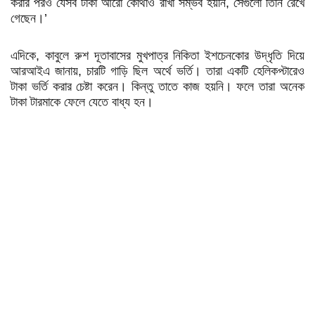
করার পরও যেসব টাকা আরো কোথাও রাখা সম্ভব হয়নি, সেগুলো তিনি রেখে
গেছেন।’
এদিকে, কাবুলে রুশ দূতাবাসের মুখপাত্র নিকিতা ইশচেনকোর উদ্ধৃতি দিয়ে
আরআইএ জানায়, চারটি গাড়ি ছিল অর্থে ভর্তি। তারা একটি হেলিকপ্টারেও
টাকা ভর্তি করার চেষ্টা করেন। কিন্তু তাতে কাজ হয়নি। ফলে তারা অনেক
টাকা টারমাকে ফেলে যেতে বাধ্য হন।