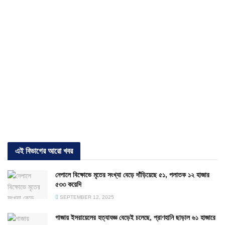
এই বিভাগের আরো খবর
নেপালে বিক্ষোভে মৃতের সংখ্যা বেড়ে দাঁড়িয়েছে ৫১, পলাতক ১২ হাজার
৫৩৩ কয়েদি
SEPTEMBER 12, 2025
গাজায় ইসরায়েলের হত্যাযজ্ঞ বেড়েই চলেছে, প্রাণহানি ছাড়াল ৬১ হাজারে