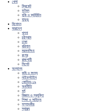
খেলা
ক্রিকেট
ফুটবল
হকি ও ব্যটমিন্টন
হাডুডু
বিনোদন
সারাদেশ
খুলনা
চট্টগ্রাম
ঢাকা
বরিশাল
ময়মনসিংহ
রংপুর
রাজশাহী
সিলেট
অন্যান্য
কৃষি ও মৎস্য
লাইফস্টাইল
কোভিড-১৯
অর্থনীতি
ধর্ম
বিজ্ঞান ও প্রযুক্তি
শিক্ষা ও সাহিত্য
সম্পাদকীয়
স্বাস্থ্য