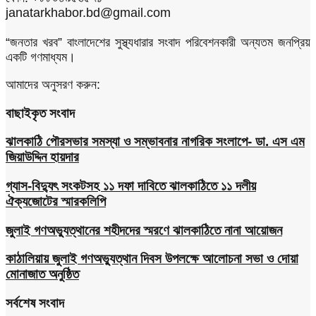
janatarkhabor.bd@gmail.com
“জনতার খরব” বাংলাদেশের সুস্থ্যধারার সংবাদ পরিবেশনকারী অন্যতম জনপ্রিয়
একটি গণমাধ্যম।
আমাদের অনুসরণ করুন:
বাছাইকৃত সংবাদ
ঝালকাঠি পৌরসভার সমস্যা ও সম্ভাবনার নাগরিক সংলাপে- ডা. এস এম
জিয়াউদ্দিন হায়দার
গ্যাস-বিদ্যুৎ সংকটসহ ১১ দফা দাবিতে ঝালকাঠিতে ১১ দলীয়
ঐক্যজোটের স্মারকলিপি
জুলাই গণঅভ্যুত্থানের শহীদদের স্মরণে ঝালকাঠিতে নানা আয়োজন
কাঠালিয়ায় জুলাই গণঅভ্যুত্থান দিবস উপলক্ষে আলোচনা সভা ও দোয়া
মোনাজাত অনুষ্ঠিত
সর্বশেষ সংবাদ