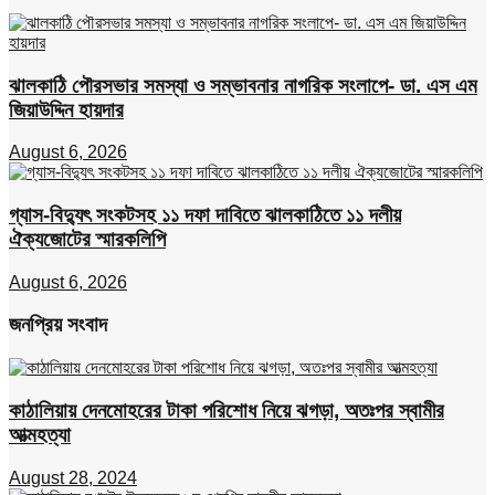
ঝালকাঠি পৌরসভার সমস্যা ও সম্ভাবনার নাগরিক সংলাপে- ডা. এস এম
জিয়াউদ্দিন হায়দার
August 6, 2026
গ্যাস-বিদ্যুৎ সংকটসহ ১১ দফা দাবিতে ঝালকাঠিতে ১১ দলীয়
ঐক্যজোটের স্মারকলিপি
August 6, 2026
জনপ্রিয় সংবাদ
কাঠালিয়ায় দেনমোহরের টাকা পরিশোধ নিয়ে ঝগড়া, অতঃপর স্বামীর
আত্মহত্যা
August 28, 2024