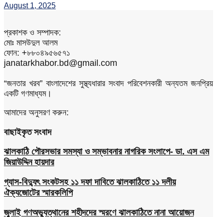
August 1, 2025
প্রকাশক ও সম্পাদক:
মোঃ মাসউদুল আলম
ফোন: +৮৮০৪৯৫৬৫৭১
janatarkhabor.bd@gmail.com
“জনতার খরব” বাংলাদেশের সুস্থ্যধারার সংবাদ পরিবেশনকারী অন্যতম জনপ্রিয়
একটি গণমাধ্যম।
আমাদের অনুসরণ করুন:
বাছাইকৃত সংবাদ
ঝালকাঠি পৌরসভার সমস্যা ও সম্ভাবনার নাগরিক সংলাপে- ডা. এস এম
জিয়াউদ্দিন হায়দার
গ্যাস-বিদ্যুৎ সংকটসহ ১১ দফা দাবিতে ঝালকাঠিতে ১১ দলীয়
ঐক্যজোটের স্মারকলিপি
জুলাই গণঅভ্যুত্থানের শহীদদের স্মরণে ঝালকাঠিতে নানা আয়োজন