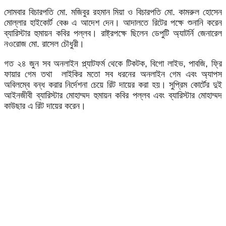
সোমবার বিচারপতি মো. মজিবুর রহমান মিয়া ও বিচারপতি মো. কামরুল হোসেন
মোল্লার হাইকোর্ট বেঞ্চ এ আদেশ দেন। আদালতে রিটের পক্ষে শুনানি করেন
ব্যারিস্টার হুমায়ন কবির পল্লব। রাষ্ট্রপক্ষে ছিলেন ডেপুটি অ্যাটর্নি জেনারেল
নওরোজ মো. রাসেল চৌধুরী।
গত ২৪ জুন সব অনলাইন প্ল্যাটফর্ম থেকে টিকটক, বিগো লাইভ, পাবজি, ফ্রি
ফায়ার গেম তথা লাইকির মতো সব ধরনের অনলাইন গেম এবং অ্যাপস
অবিলম্বে বন্ধ করার নির্দেশনা চেয়ে রিট দায়ের করা হয়। সুপ্রিম কোর্টের দুই
আইনজীবী ব্যারিস্টার মোহাম্মদ হুমায়ন কবির পল্লব এবং ব্যারিস্টার মোহাম্মদ
কাউছার এ রিট দায়ের করেন।