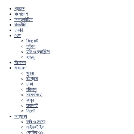
প্রচ্ছদ
বাংলাদেশ
আন্তর্জাতিক
রাজনীতি
চাকরি
খেলা
ক্রিকেট
ফুটবল
হকি ও ব্যটমিন্টন
হাডুডু
বিনোদন
সারাদেশ
খুলনা
চট্টগ্রাম
ঢাকা
বরিশাল
ময়মনসিংহ
রংপুর
রাজশাহী
সিলেট
অন্যান্য
কৃষি ও মৎস্য
লাইফস্টাইল
কোভিড-১৯