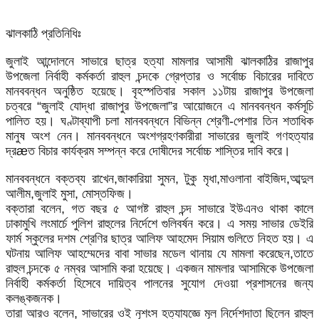
ঝালকাঠি প্রতিনিধিঃ
জুলাই আন্দোলনে সাভারে ছাত্র হত্যা মামলার আসামী ঝালকাঠির রাজাপুর
উপজেলা নির্বাহী কর্মকর্তা রাহুল চন্দকে গ্রেপ্তার ও সর্বোচ্চ বিচারের দাবিতে
মানববন্ধন অনুষ্ঠিত হয়েছে। বৃহস্পতিবার সকাল ১১টায় রাজাপুর উপজেলা
চত্বরে “জুলাই যোদ্ধা রাজাপুর উপজেলা”র আয়োজনে এ মানববন্ধন কর্মসূচি
পালিত হয়। ঘণ্টাব্যাপী চলা মানববন্ধনে বিভিন্ন শ্রেণী-পেশার তিন শতাধিক
মানুষ অংশ নেন। মানববন্ধনে অংশগ্রহণকারীরা সাভারের জুলাই গণহত্যার
দ্রæত বিচার কার্যক্রম সম্পন্ন করে দোষীদের সর্বোচ্চ শাস্তির দাবি করে।
মানববন্ধনে বক্তব্য রাখেন,জাকারিয়া সুমন, টুকু মৃধা,মাওলানা বাইজিদ,আব্দুল
আলীম,জুলাই মুসা, মোস্তফিজ।
বক্তারা বলেন, গত বছর ৫ আগষ্ট রাহুল চন্দ সাভারে ইউএনও থাকা কালে
ঢাকামুখি লংমার্চে পুলিশ রাহুলের নির্দেশে গুলিবর্ষন করে। এ সময় সাভার ডেইরি
ফার্ম স্কুলের দশম শ্রেণির ছাত্র আলিফ আহমেদ সিয়াম গুলিতে নিহত হয়। এ
ঘটনায় আলিফ আহম্মেদের বাবা সাভার মডেল থানায় যে মামলা করেছেন,তাতে
রাহুল চন্দকে ৫ নম্বর আসামি করা হয়েছে। একজন মামলার আসামিকে উপজেলা
নির্বাহী কর্মকর্তা হিসেবে দায়িত্ব পালনের সুযোগ দেওয়া প্রশাসনের জন্য
কলঙ্কজনক।
তারা আরও বলেন, সাভারের ওই নৃশংস হত্যাযজ্ঞে মূল নির্দেশদাতা ছিলেন রাহুল