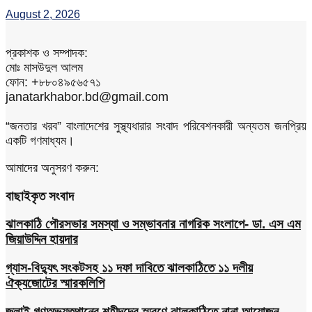
August 2, 2026
প্রকাশক ও সম্পাদক:
মোঃ মাসউদুল আলম
ফোন: +৮৮০৪৯৫৬৫৭১
janatarkhabor.bd@gmail.com
“জনতার খরব” বাংলাদেশের সুস্থ্যধারার সংবাদ পরিবেশনকারী অন্যতম জনপ্রিয়
একটি গণমাধ্যম।
আমাদের অনুসরণ করুন:
বাছাইকৃত সংবাদ
ঝালকাঠি পৌরসভার সমস্যা ও সম্ভাবনার নাগরিক সংলাপে- ডা. এস এম
জিয়াউদ্দিন হায়দার
গ্যাস-বিদ্যুৎ সংকটসহ ১১ দফা দাবিতে ঝালকাঠিতে ১১ দলীয়
ঐক্যজোটের স্মারকলিপি
জুলাই গণঅভ্যুত্থানের শহীদদের স্মরণে ঝালকাঠিতে নানা আয়োজন