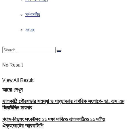
সম্পাদকীয়
স্বাস্থ্য
No Result
View All Result
আরো দেখুন
ঝালকাঠি পৌরসভার সমস্যা ও সম্ভাবনার নাগরিক সংলাপে- ডা. এস এম
জিয়াউদ্দিন হায়দার
গ্যাস-বিদ্যুৎ সংকটসহ ১১ দফা দাবিতে ঝালকাঠিতে ১১ দলীয়
ঐক্যজোটের স্মারকলিপি