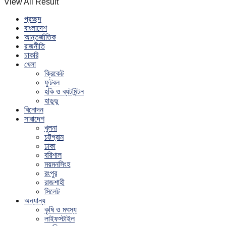
View All Result
প্রচ্ছদ
বাংলাদেশ
আন্তর্জাতিক
রাজনীতি
চাকরি
খেলা
ক্রিকেট
ফুটবল
হকি ও ব্যটমিন্টন
হাডুডু
বিনোদন
সারাদেশ
খুলনা
চট্টগ্রাম
ঢাকা
বরিশাল
ময়মনসিংহ
রংপুর
রাজশাহী
সিলেট
অন্যান্য
কৃষি ও মৎস্য
লাইফস্টাইল