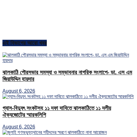
এই বিভাগের আরো খবর
ঝালকাঠি পৌরসভার সমস্যা ও সম্ভাবনার নাগরিক সংলাপে- ডা. এস এম
জিয়াউদ্দিন হায়দার
August 6, 2026
গ্যাস-বিদ্যুৎ সংকটসহ ১১ দফা দাবিতে ঝালকাঠিতে ১১ দলীয়
ঐক্যজোটের স্মারকলিপি
August 6, 2026