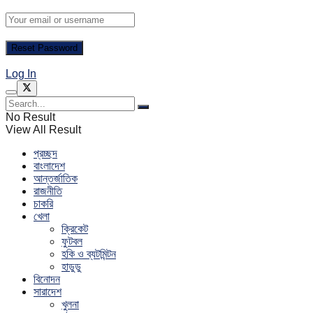
Log In
No Result
View All Result
প্রচ্ছদ
বাংলাদেশ
আন্তর্জাতিক
রাজনীতি
চাকরি
খেলা
ক্রিকেট
ফুটবল
হকি ও ব্যটমিন্টন
হাডুডু
বিনোদন
সারাদেশ
খুলনা