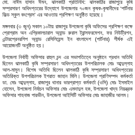
মো. নাঈম হাসান ঈমন, ঝালকাঠি প্রতিনিধি: ঝালকাঠির রাজাপুরে কৃষি
সম্প্রসারণ অধিদপ্তরের উদ্যোগে উপজেলার ৭০জন কৃষক-কৃষানীদের ‘পার্টনার
ফিল্ড স্কুল কংগ্রেস’ এর আওতায় প্রশিক্ষণ অনুষ্ঠিত হয়েছে।
মঙ্গলবার (৩ জুন) সকাল ১০টায় রাজাপুর উপজেলা কৃষি অফিসের প্রশিক্ষণ কক্ষে
প্রোগ্রাম অন এগ্রিকালচারাল অ্যান্ড রুরাল ট্রান্সফরমেশন, ফর নিউট্রিশন,
এন্টারপ্রেনরশিপ অ্যান্ড রেসিলিয়েন্স ইন বাংলাদেশ (পার্টনার) শীর্ষক এই
আয়োজনটি অনুষ্ঠিত হয়।
উপজেলা নির্বাহী অফিসার রাহুল চন্দ এর সভাপতিত্বে অনুষ্ঠানে প্রধান অতিথি
ছিলেন ঝালকাঠি কৃষি সম্প্রসারণ অধিদপ্তরের উপপরিচালক মোঃ আব্দুল্লাহ
আল-মামুন। বিশেষ অতিথি ছিলেন ঝালকাঠি কৃষি সম্প্রসারণ অধিদপ্তরের
অতিরিক্ত উপপরিচালক ইশরাত জাহান মিলি। উপজেলা প্রাণিসম্পদ কর্মকর্তা
ডা. মোঃ আব্দুল্লাহ, রাজাপুর থানার ভারপ্রাপ্ত কর্মকর্তা (ওসি) মোঃ ইসমাইল
হোসেন, উপজেলা নির্বাচন অফিসার মোঃ এমদাদুল হক, উপজেলা খাদ্য নিয়ন্ত্রক
অফিসার শাহনাজ পারভীন, উপজেলা আইসিটি অফিসার মোঃ জাহাজীর আলম।