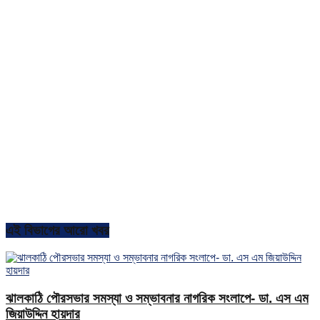
এই বিভাগের আরো খবর
ঝালকাঠি পৌরসভার সমস্যা ও সম্ভাবনার নাগরিক সংলাপে- ডা. এস এম
জিয়াউদ্দিন হায়দার