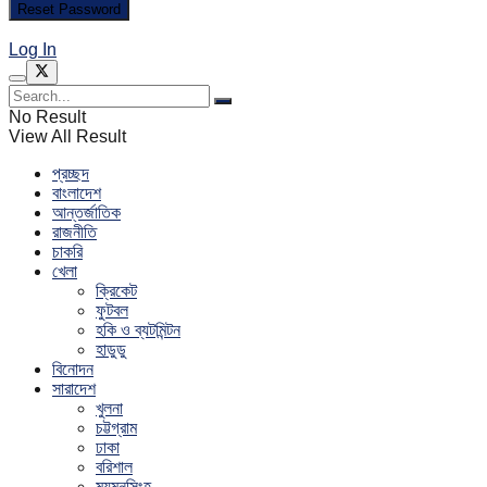
Log In
No Result
View All Result
প্রচ্ছদ
বাংলাদেশ
আন্তর্জাতিক
রাজনীতি
চাকরি
খেলা
ক্রিকেট
ফুটবল
হকি ও ব্যটমিন্টন
হাডুডু
বিনোদন
সারাদেশ
খুলনা
চট্টগ্রাম
ঢাকা
বরিশাল
ময়মনসিংহ