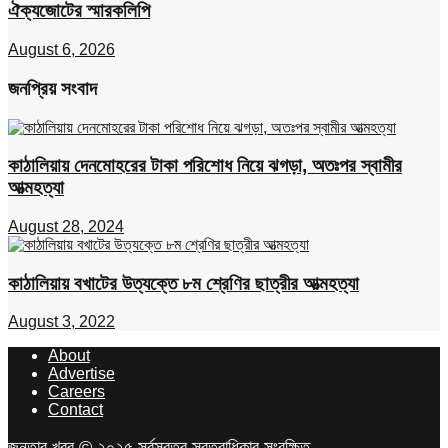
ঐক্যজোটের স্মারকলিপি
August 6, 2026
জনপ্রিয় সংবাদ
কাঠালিয়ায় দেনমোহরের টাকা পরিশোধ নিয়ে ঝগড়া, অতঃপর স্বামীর
আত্মহত্যা
August 28, 2024
কাঠালিয়ায় বখাটের উত্যক্তে ৮ম শ্রেণির ছাত্রীর আত্মহত্যা
August 3, 2022
About
Advertise
Careers
Contact
জনতার খবর © ২০২৫ সর্বস্বত্ব স্বত্বাধিকার সংরক্ষিত