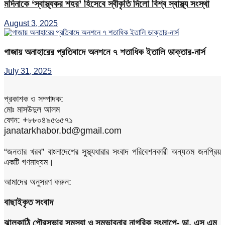
মদিনাকে ‘স্বাস্থ্যকর শহর’ হিসেবে স্বীকৃতি দিলো বিশ্ব স্বাস্থ্য সংস্থা
August 3, 2025
গাজায় অনাহারের প্রতিবাদে অনশনে ৭ শতাধিক ইতালি ডাক্তার-নার্স
July 31, 2025
প্রকাশক ও সম্পাদক:
মোঃ মাসউদুল আলম
ফোন: +৮৮০৪৯৫৬৫৭১
janatarkhabor.bd@gmail.com
“জনতার খরব” বাংলাদেশের সুস্থ্যধারার সংবাদ পরিবেশনকারী অন্যতম জনপ্রিয়
একটি গণমাধ্যম।
আমাদের অনুসরণ করুন:
বাছাইকৃত সংবাদ
ঝালকাঠি পৌরসভার সমস্যা ও সম্ভাবনার নাগরিক সংলাপে- ডা. এস এম