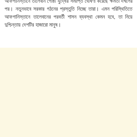
আফগানিস্তানে তালেবান গোষ্ঠী যুদ্ধের সমাপ্তি ঘোষণা করেছে ক্ষমতা দখলের
পর। নতুনভাবে সরকার গঠনের প্রস্তুতি নিচ্ছে তারা। এমন পরিস্থিতিতে
আফগানিস্তানে তালেবানের পরবর্তী শাসন ব্যবস্থা কেমন হবে, তা নিয়ে
দুশ্চিন্তায় দেশটির হাজারো মানুষ।