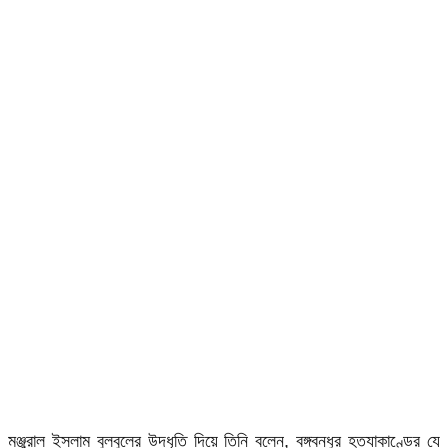
মঞ্জুরাল ইসলাম বুলবুলের উদ্ধৃতি দিয়ে তিনি বলেন, বঙ্গবন্ধুর হত্যাকাণ্ডের যে