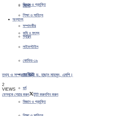
বিজ্ঞান ও প্রযুক্তি
সিলেট
শিক্ষা ও সাহিত্য
অন্যান্য
সম্পাদকীয়
কৃষি ও মৎস্য
স্বাস্থ্য
লাইফস্টাইল
কোভিড-১৯
অর্থনীতি
তথ্য ও সম্প্রচার মন্ত্রী ড. হাছান মাহমুদ, এমপি।
2
ধর্ম
VIEWS
ফেসবুকে শেয়ার করুন
টুইট করুন
পিন করুন
বিজ্ঞান ও প্রযুক্তি
শিক্ষা ও সাহিত্য