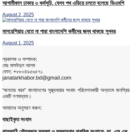
আগামীকাল ঢাকায় ৩ কর্মসূচি, যেসব পথ এড়িয়ে চলতে বলেছে ডিএমপি
August 2, 2025
মালয়েশিয়ায় যেতে না পারা বাংলাদেশি কর্মীদের জন্য থাকছে সুখবর
August 1, 2025
প্রকাশক ও সম্পাদক:
মোঃ মাসউদুল আলম
ফোন: +৮৮০৪৯৫৬৫৭১
janatarkhabor.bd@gmail.com
“জনতার খরব” বাংলাদেশের সুস্থ্যধারার সংবাদ পরিবেশনকারী অন্যতম জনপ্রিয়
একটি গণমাধ্যম।
আমাদের অনুসরণ করুন:
বাছাইকৃত সংবাদ
ঝালকাঠি পৌরসভার সমস্যা ও সম্ভাবনার নাগরিক সংলাপে- ডা. এস এম