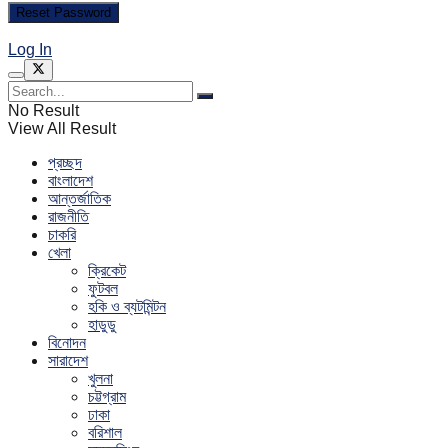
Log In
No Result
View All Result
প্রচ্ছদ
বাংলাদেশ
আন্তর্জাতিক
রাজনীতি
চাকরি
খেলা
ক্রিকেট
ফুটবল
হকি ও ব্যটমিন্টন
হাডুডু
বিনোদন
সারাদেশ
খুলনা
চট্টগ্রাম
ঢাকা
বরিশাল