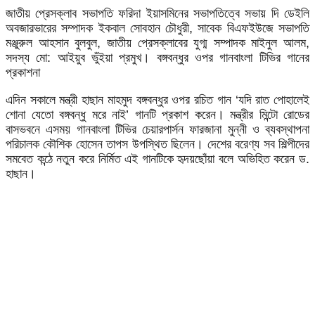
জাতীয় প্রেসক্লাব সভাপতি ফরিদা ইয়াসমিনের সভাপতিত্বে সভায় দি ডেইলি
অবজারভারের সম্পাদক ইকবাল সোবহান চৌধুরী, সাবেক বিএফইউজে সভাপতি
মঞ্জুরুল আহসান বুলবুল, জাতীয় প্রেসক্লাবের যুগ্ম সম্পাদক মাইনুল আলম,
সদস্য মো: আইয়ুব ভুঁইয়া প্রমুখ। বঙ্গবন্ধুর ওপর গানবাংলা টিভির গানের
প্রকাশনা
এদিন সকালে মন্ত্রী হাছান মাহমুদ বঙ্গবন্ধুর ওপর রচিত গান ‘যদি রাত পোহালেই
শোনা যেতো বঙ্গবন্ধু মরে নাই’ গানটি প্রকাশ করেন। মন্ত্রীর মিন্টো রোডের
বাসভবনে এসময় গানবাংলা টিভির চেয়ারপার্সন ফারজানা মুন্নী ও ব্যবস্থাপনা
পরিচালক কৌশিক হোসেন তাপস উপস্থিত ছিলেন। দেশের বরেণ্য সব শিল্পীদের
সমবেত কন্ঠে নতুন করে নির্মিত এই গানটিকে হৃদয়ছোঁয়া বলে অভিহিত করেন ড.
হাছান।