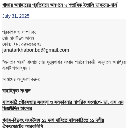
গাজায় অনাহারের প্রতিবাদে অনশনে ৭ শতাধিক ইতালি ডাক্তার-নার্স
July 31, 2025
প্রকাশক ও সম্পাদক:
মোঃ মাসউদুল আলম
ফোন: +৮৮০৪৯৫৬৫৭১
janatarkhabor.bd@gmail.com
“জনতার খরব” বাংলাদেশের সুস্থ্যধারার সংবাদ পরিবেশনকারী অন্যতম জনপ্রিয়
একটি গণমাধ্যম।
আমাদের অনুসরণ করুন:
বাছাইকৃত সংবাদ
ঝালকাঠি পৌরসভার সমস্যা ও সম্ভাবনার নাগরিক সংলাপে- ডা. এস এম
জিয়াউদ্দিন হায়দার
গ্যাস-বিদ্যুৎ সংকটসহ ১১ দফা দাবিতে ঝালকাঠিতে ১১ দলীয়
ঐক্যজোটের স্মারকলিপি