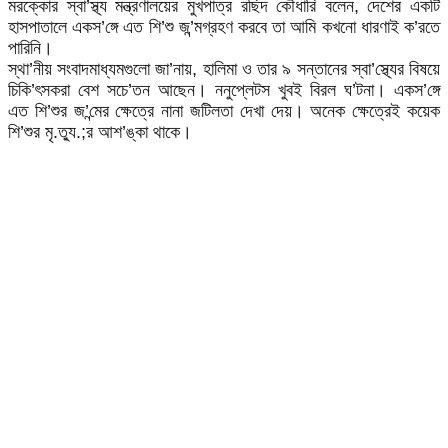
মরক্কোর স্বা’স্থ্য মন্ত্রণালয়ের মুখপাত্র রছিদ কৌধারি বলেন, দেশের একটি
হাসপাতালে একস’ঙ্গে এত শি’শু জ’ন্মগ্রহণ করবে তা আমি কখনো ধারণাই ক’রতে
পারিনি।
স্থা’নীয় সংবাদমাধ্যমগুলো জা’নায়, হালিমা ও তার ৯ সন্তানের স্বা’স্থ্যের বিষয়ে
চিকি’ৎসকরা বেশ সচে’তন আছেন। ননুপ্লেটস খুবই বিরল ঘ’টনা। একস’ঙ্গে
এত শি’শুর জ’ন্মের ক্ষেত্রে নানা জটিলতা দেখা দেয়। অনেক ক্ষেত্রেই কয়েক
শি’শুর মৃ.ত্যু.;র আশ’ঙ্কা থাকে।