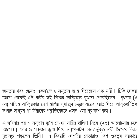
জনতার খবর ডেক্সঃ একস’ঙ্গে ৯ সন্তান জ’ন্ম দিয়েছেন এক নারী। চিকি’ৎসকরা
আগে থেকেই ওই নারীর দুই শি’শুর অস্তিত্ব বুঝতে পেরেছিলেন। বুধবার (৫
মে) পশ্চিম আফ্রিকার দেশ মালির স্বা’স্থ্য মন্ত্রণালয়ের বরাত দিয়ে আন্তর্জাতিক
সংবাদ মাধ্যম গা’র্ডিয়ানের প্র’তিবেদনে এমন খবর প্র’কাশ করা।
এ ঘ’টনার পর ৯ সন্তান জ’ন্ম দেওয়া নারীর হালিমা সিসে (২৫) আলোচনায় চলে
আসেন। আর ৯ সন্তান জ’ন্ম দিয়ে ননুপ্লেটস অন্তর্ভুক্ত নারী হিসেবে বিরল
দৃষ্টান্ত গড়লেন তিনি। এ বিষয়টি দেশটির নেতারাও বেশ গুরত্ব সরকারে