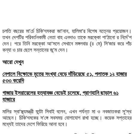
চলতি বছরের মা’র্চে চিকি’ৎসকরা জা’নান, হালিমা’র বিশেষ যত্নের প্রয়োজন।
তখন দেশটির পরিবর্তনকামী নেতা বাহ এনদাও তাকে মরক্কো পা’ঠানো র নির্দে’শ
দেন। পরে তিনি মরক্কো আ’সলে সেখানে মঙ্গলবার (৪ মে) সি’জার করে পাঁচ
কন্যা ও চার ছেলে সন্তানের জ’ন্ম দেন।
আরো দেখুন
নেপালে বিক্ষোভে মৃতের সংখ্যা বেড়ে দাঁড়িয়েছে ৫১, পলাতক ১২ হাজার
৫৩৩ কয়েদি
গাজায় ইসরায়েলের হত্যাযজ্ঞ বেড়েই চলেছে, প্রাণহানি ছাড়াল ৬১
হাজারে
মালির স্বা’স্থ্যমন্ত্রী ফান্টা সিবাই বলেন, এখন পর্যন্ত মা ও নবজাতকরা সু’স্থ
আছেন। চিকি’ৎসকের স’ঙ্গে সবসময় যোগাযোগ রাখা হচ্ছে। কয়েক সপ্তাহের
মধ্যেই তাদের দেশে ফিরিয়ে আনা হবে।