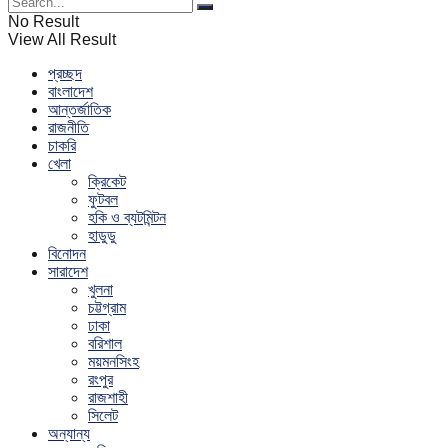
No Result
View All Result
প্রচ্ছদ
বাংলাদেশ
আন্তর্জাতিক
রাজনীতি
চাকরি
খেলা
ক্রিকেট
ফুটবল
হকি ও ব্যটমিন্টন
হাডুডু
বিনোদন
সারাদেশ
খুলনা
চট্টগ্রাম
ঢাকা
বরিশাল
ময়মনসিংহ
রংপুর
রাজশাহী
সিলেট
অন্যান্য