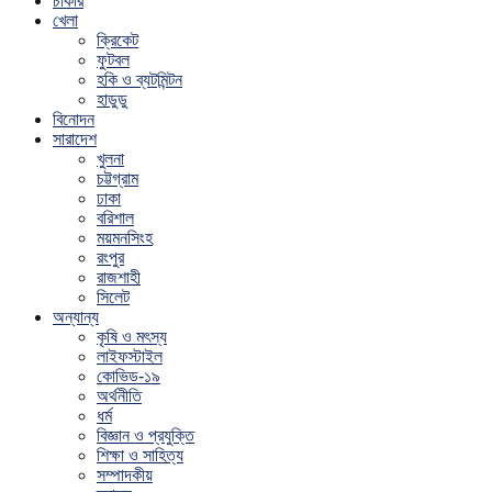
চাকরি
খেলা
ক্রিকেট
ফুটবল
হকি ও ব্যটমিন্টন
হাডুডু
বিনোদন
সারাদেশ
খুলনা
চট্টগ্রাম
ঢাকা
বরিশাল
ময়মনসিংহ
রংপুর
রাজশাহী
সিলেট
অন্যান্য
কৃষি ও মৎস্য
লাইফস্টাইল
কোভিড-১৯
অর্থনীতি
ধর্ম
বিজ্ঞান ও প্রযুক্তি
শিক্ষা ও সাহিত্য
সম্পাদকীয়