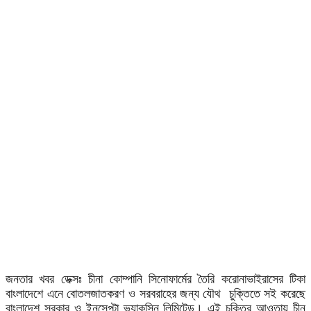
জনতার খবর ডেক্সঃ চীনা কোম্পানি সিনোফার্মের তৈরি করোনাভাইরাসের টিকা
বাংলাদেশে এনে বোতলজাতকরণ ও সরবরাহের জন্য যৌথ চুক্তিতে সই করেছে
বাংলাদেশ সরকার ও ইনসেপ্টা ভ্যাকসিন লিমিটেড। এই চুক্তির আওতায় চীন