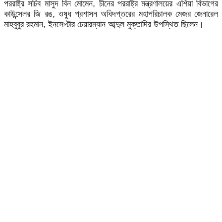
পররাষ্ট্র সচিব মাসুদ বিন মোমেন, চীনের পররাষ্ট্র মন্ত্রণালয়ের এশিয়া বিভাগের
কাউন্সেলর জি রঙ, ওষুধ প্রশাসন অধিদপ্তরের মহাপরিচালক মেজর জেনারেল
মাহবুবুর রহমান, ইনসেপ্টার চেয়ারম্যান আব্দুল মুক্তাদির উপস্থিত ছিলেন।