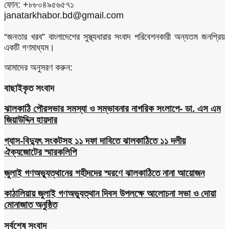
ফোন: +৮৮০৪৯৫৬৫৭১
janatarkhabor.bd@gmail.com
“জনতার খরব” বাংলাদেশের সুস্থ্যধারার সংবাদ পরিবেশনকারী অন্যতম জনপ্রিয়
একটি গণমাধ্যম।
আমাদের অনুসরণ করুন:
বাছাইকৃত সংবাদ
ঝালকাঠি পৌরসভার সমস্যা ও সম্ভাবনার নাগরিক সংলাপে- ডা. এস এম
জিয়াউদ্দিন হায়দার
গ্যাস-বিদ্যুৎ সংকটসহ ১১ দফা দাবিতে ঝালকাঠিতে ১১ দলীয়
ঐক্যজোটের স্মারকলিপি
জুলাই গণঅভ্যুত্থানের শহীদদের স্মরণে ঝালকাঠিতে নানা আয়োজন
কাঠালিয়ায় জুলাই গণঅভ্যুত্থান দিবস উপলক্ষে আলোচনা সভা ও দোয়া
মোনাজাত অনুষ্ঠিত
সর্বশেষ সংবাদ