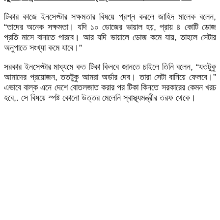
টিকার কাজে ইনসেপ্টার সক্ষমতার বিষয়ে প্রশ্ন করলে জাহিদ মালেক বলেন,
“তাদের অনেক সক্ষমতা। যদি ১০ ডোজের ভায়াল হয়, প্রায় ৪ কোটি ডোজ
প্রতি মাসে বানাতে পারবে। আর যদি ভায়ালে ডোজ কমে যায়, তাহলে সেটার
অনুপাতে সংখ্যা কমে যাবে।”
সরকার ইনসেপ্টার মাধ্যমে কত টিকা কিনবে জানতে চাইলে তিনি বলেন, “যতটুকু
আমাদের প্রয়োজন, ততটুকু আমরা অর্ডার দেব। তারা সেটা বানিয়ে ফেলবে।”
এভাবে বাল্ক এনে দেশে বোতলজাত করার পর টিকা কিনতে সরকারের কেমন খরচ
হবে,. সে বিষয়ে স্পষ্ট কোনো উত্তর মেলেনি স্বাস্থ্যমন্ত্রীর তরফ থেকে।