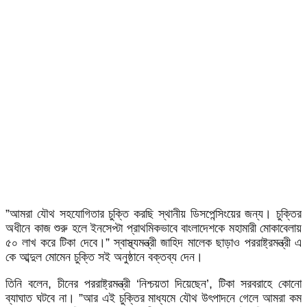
”আমরা যৌথ সহযোগিতার চুক্তি করছি স্থানীয় ডিসপেন্সিংয়ের জন্য। চুক্তির
অধীনে কাজ শুরু হলে ইনসেপ্টা প্রাথমিকভাবে বাংলাদেশকে মহামারী মোকাবেলায়
৫০ লাখ করে টিকা দেবে।” স্বাস্থ্যমন্ত্রী জাহিদ মালেক ছাড়াও পররাষ্ট্রমন্ত্রী এ
কে আব্দুল মোমেন চুক্তি সই অনুষ্ঠানে বক্তব্য দেন।
তিনি বলেন, চীনের পররাষ্ট্রমন্ত্রী ‘নিশ্চয়তা দিয়েছেন’, টিকা সরবরাহে কোনো
ব্যাঘাত ঘটবে না। ”আর এই চুক্তির মাধ্যমে যৌথ উৎপাদনে গেলে আমরা কম