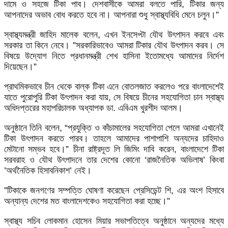
দামে ও সহজে টিকা পাব। ‍দেশবাসীকে আমরা বলতে পারি, টিকার জন্য
আপনাদের অভাব বোধ করতে হবে না। আপনারা শুধু স্বাস্থ্যবিধি মেনে চলুন।”
স্বাস্থ্যমন্ত্রী জাহিদ মালেক বলেন, এখন ইনসেপ্টা যৌথ উৎপাদন করবে এবং
সরকার তা কিনে নেবে। ”সরকারিভাবেও আমরা টিকার যৌথ উৎপাদন করব। সে
বিষয়ে উদ্যোগ নিতে প্রধানমন্ত্রী শেখ হাসিনা ইতোমধ্যে আমাদের নির্দেশ
দিয়েছেন।”
প্রাথমিকভাবে চীন থেকে বাল্ক টিকা এনে বোতলজাত করলেও পরে বাংলাদেশেই
যাতে পুরোপুরি টিকা উৎপাদন করা যায়, সে বিষয়ে চীনের সহযোগিতা চান স্বাস্থ্য
অধিদপ্তরের মহাপরিচালক অধ্যাপক ডা. এবিএম খুরশীদ আলম।
অনুষ্ঠানে তিনি বলেন, “প্রযুক্তি ও কাঁচামালের সহযোগিতা পেলে আমরা এখানেই
টিকা উৎপাদন করতে পারব। তাহলে আমাদের পাশাপাশি অন্যদের চাহিদাও
মেটানো সম্ভব হবে।” চীনা রাষ্ট্রদূত লি জিমিং দাবি করেন, বাংলাদেশে টিকা
সরবরাহ ও যৌথ উৎপাদনে তার দেশের কোনো ‘রাজনৈতিক অভিলাষ’ কিংবা
’অর্থনৈতিক হিসাবনিকাশ’ নেই।
”টিকাকে জনগণের সম্পত্তি ঘোষণা করেছেন প্রেসিডেন্ট শি, এর অংশ হিসাবে
অন্যান্য দেশের মত বাংলাদেশকেও সহযোগিতা করা হচ্ছে।”
স্বাস্থ্য সচিব লোকমান হোসেন মিয়ার সভাপতিত্বে অনুষ্ঠানে অন্যদের মধ্যে