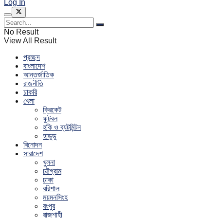
Log In
No Result
View All Result
প্রচ্ছদ
বাংলাদেশ
আন্তর্জাতিক
রাজনীতি
চাকরি
খেলা
ক্রিকেট
ফুটবল
হকি ও ব্যটমিন্টন
হাডুডু
বিনোদন
সারাদেশ
খুলনা
চট্টগ্রাম
ঢাকা
বরিশাল
ময়মনসিংহ
রংপুর
রাজশাহী