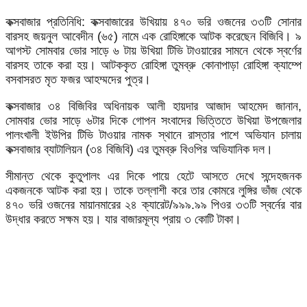
কক্সবাজার প্রতিনিধি: কক্সবাজারের উখিয়ায় ৪৭০ ভরি ওজনের ৩৩টি সোনার
বারসহ জয়নুল আবেদীন (৬৫) নামে এক রোহিঙ্গাকে আটক করেছেন বিজিবি। ৯
আগস্ট সোমবার ভোর সাড়ে ৬ টায় উখিয়া টিভি টাওয়ারের সামনে থেকে স্বর্ণের
বারসহ তাকে করা হয়। আটককৃত রোহিঙ্গা তুমব্রু কোনাপাড়া রোহিঙ্গা ক্যাম্পে
বসবাসরত মৃত ফজর আহম্মদের পুত্র।
কক্সবাজার ৩৪ বিজিবির অধিনায়ক আলী হায়দার আজাদ আহমেদ জানান,
সোমবার ভোর সাড়ে ৬টার দিকে গোপন সংবাদের ভিত্তিতে উখিয়া উপজেলার
পালংখালী ইউপির টিভি টাওয়ার নামক স্থানে রাস্তার পাশে অভিযান চালায়
কক্সবাজার ব্যাটালিয়ন (৩৪ বিজিবি) এর তুমব্রু বিওপির অভিযানিক দল।
সীমান্ত থেকে কুতুপালং এর দিকে পায়ে হেটে আসতে দেখে সন্দেহজনক
একজনকে আটক করা হয়। তাকে তল্লাশী করে তার কোমরে লুঙ্গির ভাঁজ থেকে
৪৭০ ভরি ওজনের মায়ানমারের ২৪ ক্যারেট/৯৯৯.৯৯ পিওর ৩৩টি স্বর্নের বার
উদ্ধার করতে সক্ষম হয়। যার বাজারমূল্য প্রায় ৩ কোটি টাকা।