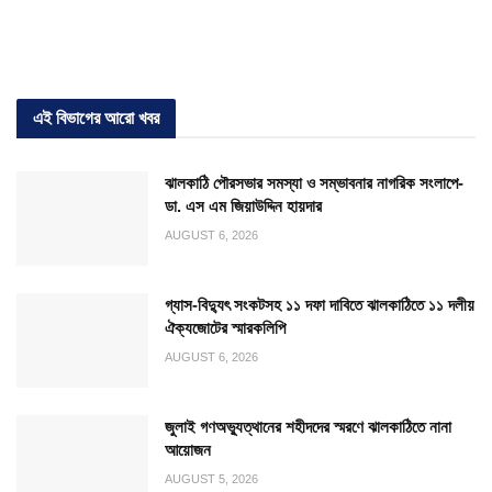
এই বিভাগের আরো খবর
ঝালকাঠি পৌরসভার সমস্যা ও সম্ভাবনার নাগরিক সংলাপে-
ডা. এস এম জিয়াউদ্দিন হায়দার
AUGUST 6, 2026
গ্যাস-বিদ্যুৎ সংকটসহ ১১ দফা দাবিতে ঝালকাঠিতে ১১ দলীয়
ঐক্যজোটের স্মারকলিপি
AUGUST 6, 2026
জুলাই গণঅভ্যুত্থানের শহীদদের স্মরণে ঝালকাঠিতে নানা
আয়োজন
AUGUST 5, 2026