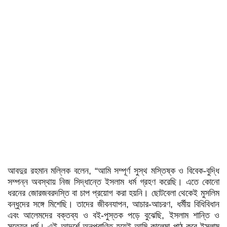
আবদুর রহমান মল্লিক বলেন, “আমি সম্পূর্ণ সুস্থ মস্তিষ্ক ও বিবেক-বুদ্ধি
সম্পন্ন অবস্থায় নিজ সিদ্ধান্তে ইসলাম ধর্ম গ্রহণ করেছি। এতে কোনো
ধরনের জোরজবরদস্তি বা চাপ প্রয়োগ করা হয়নি। ছোটবেলা থেকেই মুসলিম
বন্ধুদের সঙ্গে মিশেছি। তাদের জীবনযাপন, আচার-আচরণ, ধর্মীয় বিধিবিধান
এবং আলেমদের বক্তব্য ও বই-পুস্তক পড়ে বুঝেছি, ইসলাম শান্তি ও
সত্যের ধর্ম। এই আদর্শে অনুপ্রাণিত হয়েই আমি কালেমা পাঠ করে ইসলাম