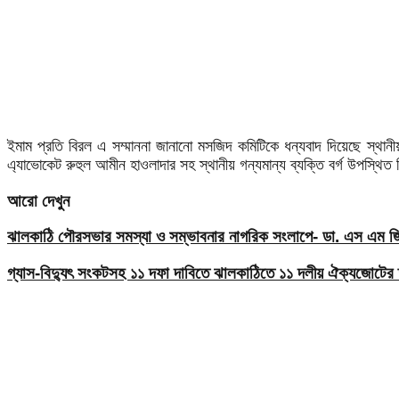
ইমাম প্রতি বিরল এ সম্মাননা জানানো মসজিদ কমিটিকে ধন্যবাদ দিয়েছে স্থানীয়।
এ্যাভোকেট রুহুল আমীন হাওলাদার সহ স্থানীয় গন্যমান্য ব্যক্তি বর্গ উপস্থ
আরো দেখুন
ঝালকাঠি পৌরসভার সমস্যা ও সম্ভাবনার নাগরিক সংলাপে- ডা. এস এম জিয়
গ্যাস-বিদ্যুৎ সংকটসহ ১১ দফা দাবিতে ঝালকাঠিতে ১১ দলীয় ঐক্যজোটের 