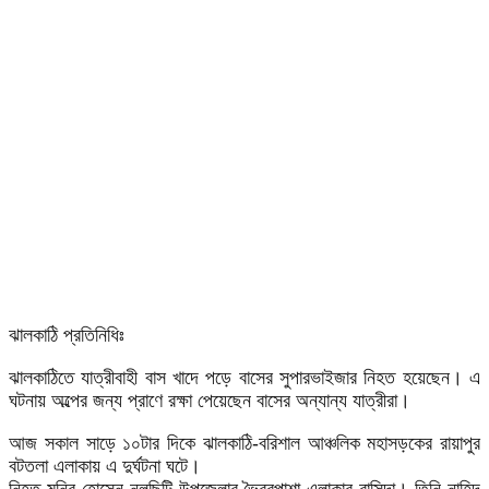
ঝালকাঠি প্রতিনিধিঃ
ঝালকাঠিতে যাত্রীবাহী বাস খাদে পড়ে বাসের সুপারভাইজার নিহত হয়েছেন। এ
ঘটনায় অল্পের জন্য প্রাণে রক্ষা পেয়েছেন বাসের অন্যান্য যাত্রীরা।
আজ সকাল সাড়ে ১০টার দিকে ঝালকাঠি-বরিশাল আঞ্চলিক মহাসড়কের রায়াপুর
বটতলা এলাকায় এ দুর্ঘটনা ঘটে।
নিহত মনির হোসেন নলছিটি উপজেলার ভৈরবপাশা এলাকার বাসিন্দা। তিনি নাহিদ