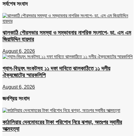
সর্বশেষ সংবাদ
ঝালকাঠি পৌরসভার সমস্যা ও সম্ভাবনার নাগরিক সংলাপে- ডা. এস এম
জিয়াউদ্দিন হায়দার
August 6, 2026
গ্যাস-বিদ্যুৎ সংকটসহ ১১ দফা দাবিতে ঝালকাঠিতে ১১ দলীয়
ঐক্যজোটের স্মারকলিপি
August 6, 2026
জনপ্রিয় সংবাদ
কাঠালিয়ায় দেনমোহরের টাকা পরিশোধ নিয়ে ঝগড়া, অতঃপর স্বামীর
আত্মহত্যা