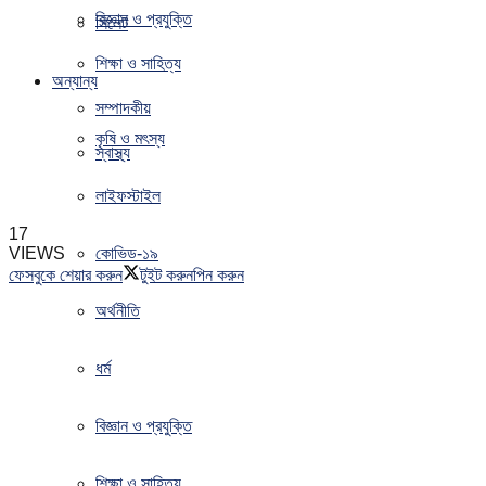
বিজ্ঞান ও প্রযুক্তি
সিলেট
শিক্ষা ও সাহিত্য
অন্যান্য
সম্পাদকীয়
কৃষি ও মৎস্য
স্বাস্থ্য
লাইফস্টাইল
17
VIEWS
কোভিড-১৯
ফেসবুকে শেয়ার করুন
টুইট করুন
পিন করুন
অর্থনীতি
ধর্ম
বিজ্ঞান ও প্রযুক্তি
শিক্ষা ও সাহিত্য