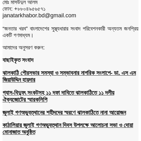
মোঃ মাসউদুল আলম
ফোন: +৮৮০৪৯৫৬৫৭১
janatarkhabor.bd@gmail.com
“জনতার খরব” বাংলাদেশের সুস্থ্যধারার সংবাদ পরিবেশনকারী অন্যতম জনপ্রিয়
একটি গণমাধ্যম।
আমাদের অনুসরণ করুন:
বাছাইকৃত সংবাদ
ঝালকাঠি পৌরসভার সমস্যা ও সম্ভাবনার নাগরিক সংলাপে- ডা. এস এম
জিয়াউদ্দিন হায়দার
গ্যাস-বিদ্যুৎ সংকটসহ ১১ দফা দাবিতে ঝালকাঠিতে ১১ দলীয়
ঐক্যজোটের স্মারকলিপি
জুলাই গণঅভ্যুত্থানের শহীদদের স্মরণে ঝালকাঠিতে নানা আয়োজন
কাঠালিয়ায় জুলাই গণঅভ্যুত্থান দিবস উপলক্ষে আলোচনা সভা ও দোয়া
মোনাজাত অনুষ্ঠিত