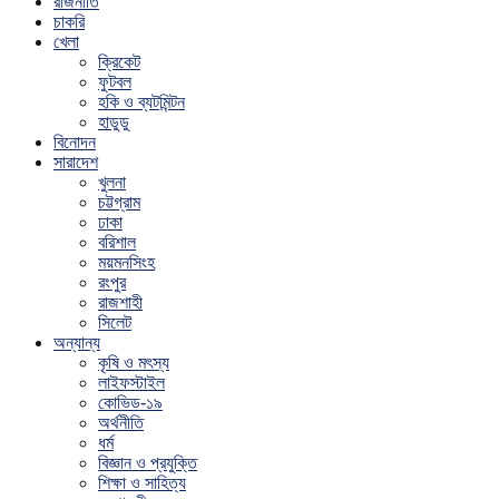
রাজনীতি
চাকরি
খেলা
ক্রিকেট
ফুটবল
হকি ও ব্যটমিন্টন
হাডুডু
বিনোদন
সারাদেশ
খুলনা
চট্টগ্রাম
ঢাকা
বরিশাল
ময়মনসিংহ
রংপুর
রাজশাহী
সিলেট
অন্যান্য
কৃষি ও মৎস্য
লাইফস্টাইল
কোভিড-১৯
অর্থনীতি
ধর্ম
বিজ্ঞান ও প্রযুক্তি
শিক্ষা ও সাহিত্য