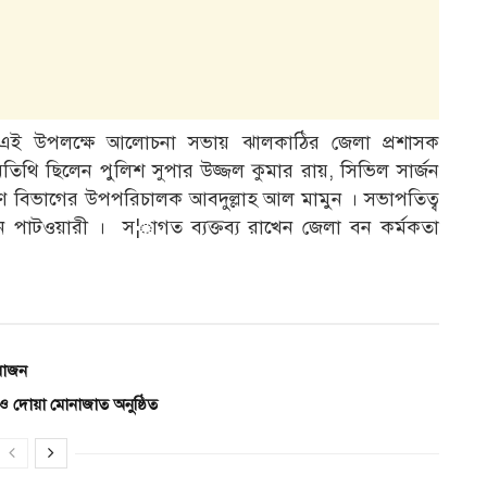
 এই উপলক্ষে আলোচনা সভায় ঝালকাঠির জেলা প্রশাসক
িথি ছিলেন পুলিশ সুপার উজ্জল কুমার রায়, সিভিল সার্জন
সারণ বিভাগের উপপরিচালক আবদুল্লাহ আল মামুন । সভাপতিত্ব
পাটওয়ারী । স¦াগত ব্যক্তব্য রাখেন জেলা বন কর্মকতা
য়োজন
 ও দোয়া মোনাজাত অনুষ্ঠিত