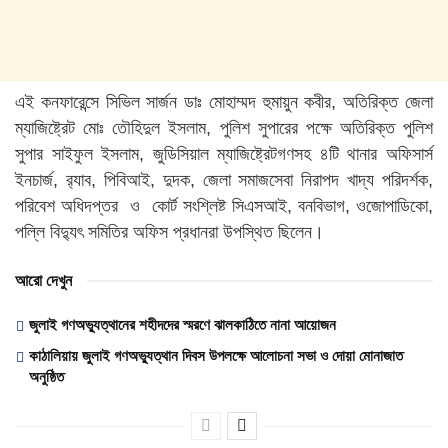
এই কনফারেন্সে সিভিল সার্জন ডাঃ মোহাম্মদ হুমায়ুন কবীর, অতিরিক্ত জেলা
ম্যাজিষ্ট্রেট মোঃ তৌহিদুল ইসলাম, পুলিশ সুপারের পক্ষে অতিরিক্ত পুলিশ
সুপার সাইফুল ইসলাম, জুডিসিয়াল ম্যাজিষ্ট্রেটগণসহ ৪টি থানার অফিসার্স
ইনচার্জ, র‌্যাব, পিবিআই, দুদক, জেলা সমাজসেবা নিরাপদ খাদ্য পরিদর্শক,
পরিবেশ অধিদপ্তর ও কোর্ট সংশ্লিষ্ট সিএসআই, বনবিভাগ, ওজোপাডিকো,
পল্লি বিদ্যুৎ সমিতির অফিস প্রধানরা উপস্থিত ছিলেন।
আরো দেখুন
জুলাই গণঅভ্যুত্থানের শহীদদের স্মরণে ঝালকাঠিতে নানা আয়োজন
কাঠালিয়ায় জুলাই গণঅভ্যুত্থান দিবস উপলক্ষে আলোচনা সভা ও দোয়া মোনাজাত
অনুষ্ঠিত