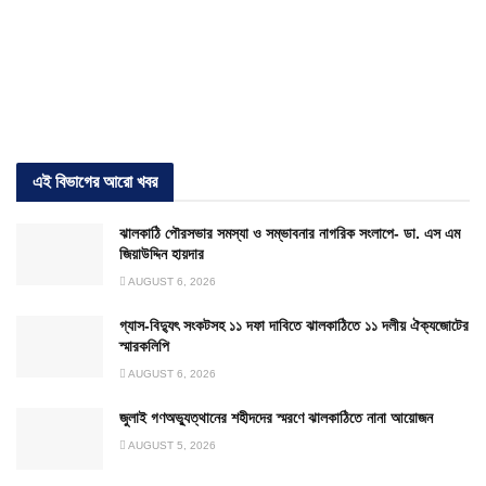
এই বিভাগের আরো খবর
ঝালকাঠি পৌরসভার সমস্যা ও সম্ভাবনার নাগরিক সংলাপে- ডা. এস এম
জিয়াউদ্দিন হায়দার
AUGUST 6, 2026
গ্যাস-বিদ্যুৎ সংকটসহ ১১ দফা দাবিতে ঝালকাঠিতে ১১ দলীয় ঐক্যজোটের
স্মারকলিপি
AUGUST 6, 2026
জুলাই গণঅভ্যুত্থানের শহীদদের স্মরণে ঝালকাঠিতে নানা আয়োজন
AUGUST 5, 2026