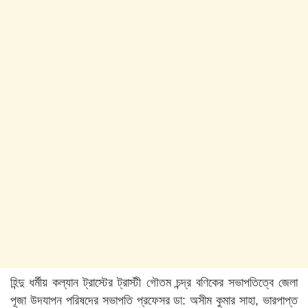
হিন্দু ধর্মীয় কল্যান ট্রাস্টের ট্রাস্টী গৌতম চন্দ্র বণিকের সভাপতিত্বে জেলা
পূজা উদযাপন পরিষদের সভাপতি প্রফেসর ডা: অসীম কুমার সাহা, ভারপাপ্ত