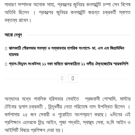
সাধারণ সম্পাদক অলোক সাহা, প্রকল্পের জুনিয়র কনসাল্টেন্ট চম্পা সেন বিশেষ
অতিথি ছিলেন । প্রকল্পের জুনিয়র কনসাল্টেন্ট জয়ন্ত চক্রবর্তী স্বাগত
বক্তব্য রাখেন।
আরো দেখুন
ঝালকাঠি পৌরসভার সমস্যা ও সম্ভাবনার নাগরিক সংলাপে- ডা. এস এম জিয়াউদ্দিন
হায়দার
গ্যাস-বিদ্যুৎ সংকটসহ ১১ দফা দাবিতে ঝালকাঠিতে ১১ দলীয় ঐক্যজোটের স্মারকলিপি
অন্যদের মধ্যে পাবলিক হরিসভার সেবাইত প্রজবাসী গোস্মামি, মাস্টার
টেইনার দুলাল চক্রবতী , হিন্দূধর্মীয় নেতা পরিতোষ দাস উপস্থিত ছিলেন ।
কর্মশালায় ২৫ জন সেবায়ী ও পুরোহিত অংশগ্রহণ করছে। ৯দিনের এই
প্রশিক্ষনে এদেরকে হিন্দু আইন, পূজা পদ্ধতি, স্বাস্থ্য সেবা, ভ‚মি আইন ও
আইসিটি বিষয়ে প্রশিক্ষন দেয়া হয়।