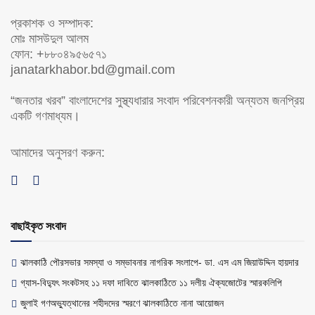
প্রকাশক ও সম্পাদক:
মোঃ মাসউদুল আলম
ফোন: +৮৮০৪৯৫৬৫৭১
janatarkhabor.bd@gmail.com
“জনতার খরব” বাংলাদেশের সুস্থ্যধারার সংবাদ পরিবেশনকারী অন্যতম জনপ্রিয়
একটি গণমাধ্যম।
আমাদের অনুসরণ করুন:
বাছাইকৃত সংবাদ
ঝালকাঠি পৌরসভার সমস্যা ও সম্ভাবনার নাগরিক সংলাপে- ডা. এস এম জিয়াউদ্দিন হায়দার
গ্যাস-বিদ্যুৎ সংকটসহ ১১ দফা দাবিতে ঝালকাঠিতে ১১ দলীয় ঐক্যজোটের স্মারকলিপি
জুলাই গণঅভ্যুত্থানের শহীদদের স্মরণে ঝালকাঠিতে নানা আয়োজন