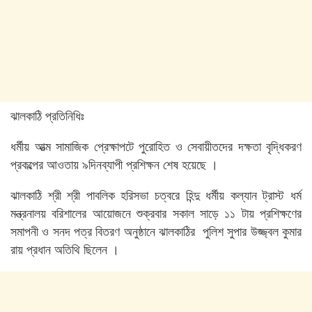
‎‎ঝালকাঠি প্রতিনিধিঃ
ধর্মীয় আত্ম সামাজিক প্রেক্ষাপটে পুরোহিত ও সেবায়ীতদের দক্ষতা বৃদ্ধিকরণ
প্রকল্পের আওতায় ৯দিনব্যাপী প্রশিক্ষন শেষ হয়েছে ।
ঝালকাঠি শ্রী শ্রী পাবলিক হরিসভা চত্বরে হিন্দু ধর্মীয় কল্যান ট্রাস্ট ধর্ম
মন্ত্রনালয় বরিশালের আয়োজনে শুক্রবার সকাল সাড়ে ১১ টায় প্রশিক্ষণের
সমাপনী ও সনদ পত্র বিতরণ অনুষ্ঠানে ঝালকাঠির পুলিশ সুপার উজ্জ্বল কুমার
রায় প্রধান অতিথি ছিলেন ।