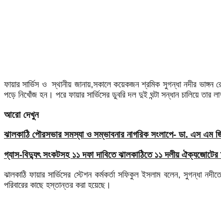
ফায়ার সার্ভিস ও স্থানীয় জানায়,সকালে কয়েকজন শ্রমিক সুগন্ধা নদীর ভাঙ্গন
পড়ে নিখোঁজ হন। পরে ফায়ার সার্ভিসের ডুবরি দল দুই ঘন্টা সন্ধান চালিয়ে তার 
আরো দেখুন
ঝালকাঠি পৌরসভার সমস্যা ও সম্ভাবনার নাগরিক সংলাপে- ডা. এস এম জিয়
গ্যাস-বিদ্যুৎ সংকটসহ ১১ দফা দাবিতে ঝালকাঠিতে ১১ দলীয় ঐক্যজোটের 
ঝালকাঠি ফায়ার সার্ভিসের স্টেশন কর্মকর্তা সফিকুল ইসলাম বলেন, সুগন্ধা নদ
পরিবারের কাছে হস্তান্তর করা হয়েছে।