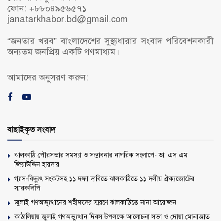
ফোন: +৮৮০৪৯৫৬৫৭১
janatarkhabor.bd@gmail.com
“জনতার খরব” বাংলাদেশের সুস্থ্যধারার সংবাদ পরিবেশনকারী
অন্যতম জনপ্রিয় একটি গণমাধ্যম।
আমাদের অনুসরণ করুন:
বাছাইকৃত সংবাদ
ঝালকাঠি পৌরসভার সমস্যা ও সম্ভাবনার নাগরিক সংলাপে- ডা. এস এম
জিয়াউদ্দিন হায়দার
গ্যাস-বিদ্যুৎ সংকটসহ ১১ দফা দাবিতে ঝালকাঠিতে ১১ দলীয় ঐক্যজোটের
স্মারকলিপি
জুলাই গণঅভ্যুত্থানের শহীদদের স্মরণে ঝালকাঠিতে নানা আয়োজন
কাঠালিয়ায় জুলাই গণঅভ্যুত্থান দিবস উপলক্ষে আলোচনা সভা ও দোয়া মোনাজাত