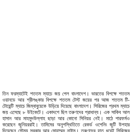
তিন ফরম্যাটেই শততম ম্যাচে জয় পেল বাংলাদেশ। ভারতের বিপক্ষে শততম
ওয়ানডে আর শ্রীলঙ্কার বিপক্ষে শততম টেস্ট জয়ের পর আজ শততম টি-
টোয়েন্টি ম্যাচে জিম্বাবুয়েকে উড়িয়ে দিয়েছে বাংলাদেশ। সিরিজের প্রথম ম্যাচে
জয় এসেছে ৮ উইকেটে। একাদশে ছিল তরুণদের প্রাধান্য। এক সাকিব আল
হাসান আর মাহমুদউল্লাহ ছাড়া আর কোনো সিনিয়র নেই। মাঠে পারফর্মও
করেছেন জুনিয়ররাই। তামিমের অনুপস্থিতিতে রেকর্ড ওপেনিং জুটি উপহার
দিয়েছেন সৌম্য সরকার আর মোহাম্মদ নাঈম। তরুণদের হাত ধরেই সিরিজের