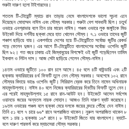
শুরুটা দারুণ হলো টাইগারদের।
শততম টি-টোয়েন্টি ম্যাচে রান তাড়ায় নেমে বাংলাদেশকে ভালো সূচনা এনে
দিয়েছেন মোহাম্মদ নাঈম এবং সৌম্য সরকার। শুরুটা বেশ সাবধানী ছিল। চতুর্থ
ওভারে এনগ্রাভার বলে তিন চার মারেন নাঈম। পঞ্চম ওভারে লুক জঙ্গুইকে মিড
উইকেট দিয়ে দর্শনীয় ছক্কা মেরে হাত খোলেন সৌম্য। ৭.১ ওভারে তাদের জুটি
পঞ্চাশ ছাড়িয়ে যায়। একপর্যায়ে দেশের হয়ে টি-টোয়েন্টিতে সর্বোচ্চ জুটির রেকর্ড
গড়ে ফেলেন দুজন। এর আগে টি-টোয়েন্টিতে বাংলাদেশের সর্বোচ্চ ওপেনিং জুটি
ছিল ৯২। গত বছর ঢাকায় এই জিম্বাবুয়ের বিপক্ষেই ওই জুটি গড়েছিলেন তামিম
ইকবাল ও লিটন দাস। আজ সেটা ছাড়িয়ে গেলেন সৌম্য-নাঈম।
১৪তম ওভারে জুটিতে ১০০ রান চলে আসে। ৪৫ বলে ৪টি বাউন্ডারি এবং ২টি
ছক্কায় ক্যারিয়ারের ৪র্থ ফিফটি তুলে নেন সৌম্য সরকার। অবশেষে ১০২ রানে
সৌম্যর বিদায়ে ভাঙে ওপেনিং জুটি। সিরিয়াল ব্রেক করে তিনে নামেন অধিনায়ক
মাহমুদউল্লাহ। নাঈম ৪০ বলে নিজের ক্যারিয়ারের দ্বিতীয় ফিফটি তুলে নেন।
এর পরেই মাহমুদউল্লাহ ১৫ রানে রান-আউট হন। উইকেটে আসেন সর্বশেষ
ওয়ানডে জয়ের অন্যতম নায়ক সোহান। আজও তিনি দারুণ ব্যাট করেছেন।
১৯তম ওভারের পঞ্চম বলে ছক্কা মেরে দলকে জয়ের বন্দরে পৌঁছে দেন নাঈম।
তিনি ৫১ বলে ৭ চারে ৬৬* রানে অপরাজিত থাকেন। নুরুল অপরাজিত থাকেন ৮
বলে ১ চার ১ ছক্কায় ১৬* রানে। ৮ উইকেটে জিতে যায় বাংলাদেশ। ব্যাটে-
বলে দারুণ পারফর্ম করে ম্যাচসেরা সৌম্য সরকার।