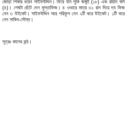
জোড়া শিকার ধরেন সাইফউদ্দিন। ফিরে যান লুকি জঙ্গুই (১৮) এবং রায়ান বার্ল
(৪)। শেষটা ছেঁটে দেন মুস্তাফিজ। ৪ ওভারে মাত্র ৩১ রান দিয়ে দ্য ফিজ
নেন ৩ উইকেট। সাইফউদ্দিন আর শরিফুল নেন ২টি করে উইকেট। ১টি করে
নেন সাকিব-সৌম্য।
সূত্রঃ কালের কন্ঠ।