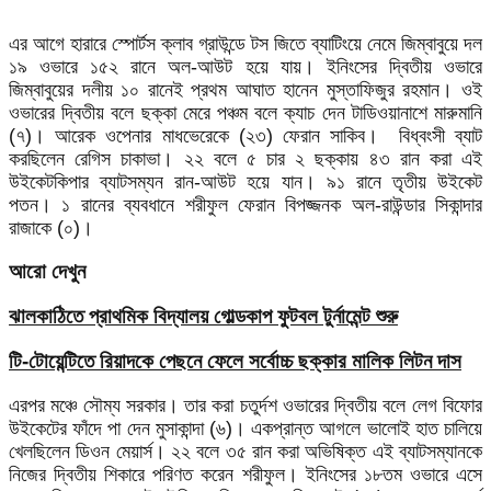
এর আগে হারারে স্পোর্টস ক্লাব গ্রাউন্ডে টস জিতে ব্যাটিংয়ে নেমে জিম্বাবুয়ে দল
১৯ ওভারে ১৫২ রানে অল-আউট হয়ে যায়। ইনিংসের দ্বিতীয় ওভারে
জিম্বাবুয়ের দলীয় ১০ রানেই প্রথম আঘাত হানেন মুস্তাফিজুর রহমান। ওই
ওভারের দ্বিতীয় বলে ছক্কা মেরে পঞ্চম বলে ক্যাচ দেন টাডিওয়ানাশে মারুমানি
(৭)। আরেক ওপেনার মাধভেরেকে (২৩) ফেরান সাকিব। বিধ্বংসী ব্যাট
করছিলেন রেগিস চাকাভা। ২২ বলে ৫ চার ২ ছক্কায় ৪৩ রান করা এই
উইকেটকিপার ব্যাটসম্যন রান-আউট হয়ে যান। ৯১ রানে তৃতীয় উইকেট
পতন। ১ রানের ব্যবধানে শরীফুল ফেরান বিপজ্জনক অল-রাউন্ডার সিকান্দার
রাজাকে (০)।
আরো দেখুন
ঝালকাঠিতে প্রাথমিক বিদ্যালয় গোল্ডকাপ ফুটবল টুর্নামেন্ট শুরু
টি-টোয়েন্টিতে রিয়াদকে পেছনে ফেলে সর্বোচ্চ ছক্কার মালিক লিটন দাস
এরপর মঞ্চে সৌম্য সরকার। তার করা চতুর্দশ ওভারের দ্বিতীয় বলে লেগ বিফোর
উইকেটের ফাঁদে পা দেন মুসাকান্দা (৬)। একপ্রান্ত আগলে ভালোই হাত চালিয়ে
খেলছিলেন ডিওন মেয়ার্স। ২২ বলে ৩৫ রান করা অভিষিক্ত এই ব্যাটসম্যানকে
নিজের দ্বিতীয় শিকারে পরিণত করেন শরীফুল। ইনিংসের ১৮তম ওভারে এসে