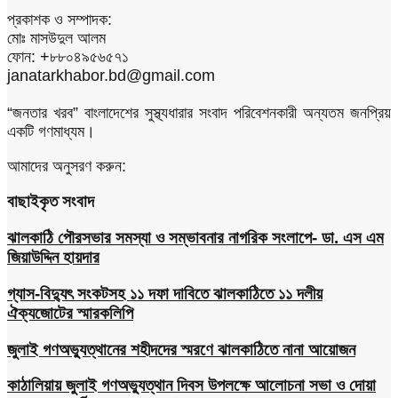
প্রকাশক ও সম্পাদক:
মোঃ মাসউদুল আলম
ফোন: +৮৮০৪৯৫৬৫৭১
janatarkhabor.bd@gmail.com
“জনতার খরব” বাংলাদেশের সুস্থ্যধারার সংবাদ পরিবেশনকারী অন্যতম জনপ্রিয়
একটি গণমাধ্যম।
আমাদের অনুসরণ করুন:
বাছাইকৃত সংবাদ
ঝালকাঠি পৌরসভার সমস্যা ও সম্ভাবনার নাগরিক সংলাপে- ডা. এস এম
জিয়াউদ্দিন হায়দার
গ্যাস-বিদ্যুৎ সংকটসহ ১১ দফা দাবিতে ঝালকাঠিতে ১১ দলীয়
ঐক্যজোটের স্মারকলিপি
জুলাই গণঅভ্যুত্থানের শহীদদের স্মরণে ঝালকাঠিতে নানা আয়োজন
কাঠালিয়ায় জুলাই গণঅভ্যুত্থান দিবস উপলক্ষে আলোচনা সভা ও দোয়া