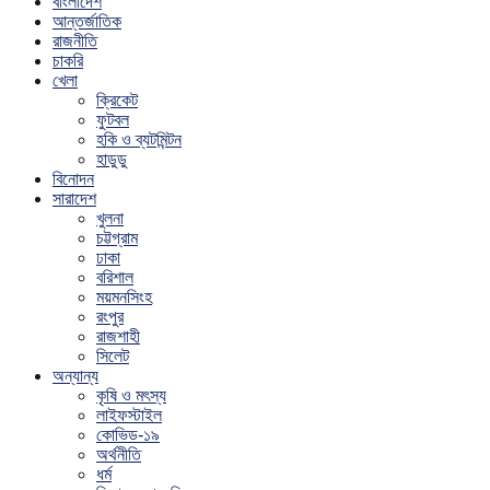
বাংলাদেশ
আন্তর্জাতিক
রাজনীতি
চাকরি
খেলা
ক্রিকেট
ফুটবল
হকি ও ব্যটমিন্টন
হাডুডু
বিনোদন
সারাদেশ
খুলনা
চট্টগ্রাম
ঢাকা
বরিশাল
ময়মনসিংহ
রংপুর
রাজশাহী
সিলেট
অন্যান্য
কৃষি ও মৎস্য
লাইফস্টাইল
কোভিড-১৯
অর্থনীতি
ধর্ম