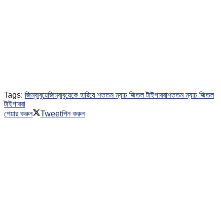
Tags:
জিম্বাবুয়ে
জিম্বাবুয়েকে হারিয়ে শততম ম্যাচ জিতল টাইগাররা
শততম ম্যাচ জিতল
টাইগাররা
শেয়ার করুন
Tweet
পিন করুন