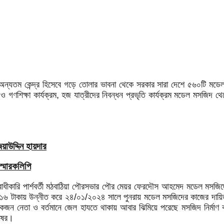
র অন্যতম কেন্দ্র হিসেবে গড়ে তোলার ভাবনা থেকে সরকার সারা দেশে ৫৬০টি মডেল 
গণশিক্ষা কার্যক্রম, হজ যাত্রীদের নিবন্ধন প্রভৃতি কার্যক্রম মডেল মসজিদ থেকে
াউদ্দিন হায়দার
স্মারকলিপি
ধীকারি পার্শবর্তী মঠবাঠিয়া পৌরসভার পৌর মেয়র ফেরদৌস আহমেদ মডেল মসজিদের নি
াজার ১৬ টাকায় উন্নীত করে ২৪/০১/২০২৪ সালে পুনরায় মডেল মসজিদের কাজের দায়িত
ের একজন নেতা ও বর্তমানে জেল হাযতে থাকায় আবার ঝিমিয়ে পরেছে মসজিদ নির্মা
োষের।