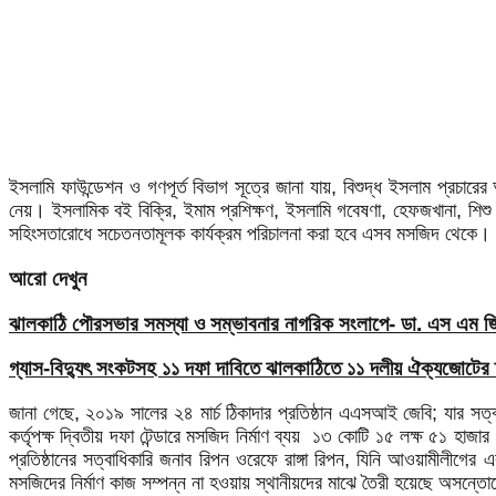
ইসলামি ফাউন্ডেশন ও গণপূর্ত বিভাগ সূত্রে জানা যায়, বিশুদ্ধ ইসলাম প্রচারে
নেয়। ইসলামিক বই বিক্রি, ইমাম প্রশিক্ষণ, ইসলামি গবেষণা, হেফজখানা, শিশু ও 
সহিংসতারোধে সচেতনতামূলক কার্যক্রম পরিচালনা করা হবে এসব মসজিদ থেকে।
আরো দেখুন
ঝালকাঠি পৌরসভার সমস্যা ও সম্ভাবনার নাগরিক সংলাপে- ডা. এস এম জিয়
গ্যাস-বিদ্যুৎ সংকটসহ ১১ দফা দাবিতে ঝালকাঠিতে ১১ দলীয় ঐক্যজোটের 
জানা গেছে, ২০১৯ সালের ২৪ মার্চ ঠিকাদার প্রতিষ্ঠান এএসআই জেবি; যার সত্বা
কর্তৃপক্ষ দ্বিতীয় দফা টেন্ডারে মসজিদ নির্মাণ ব্যয় ১৩ কোটি ১৫ লক্ষ ৫১ হ
প্রতিষ্ঠানের সত্বাধিকারি জনাব রিপন ওরেফে রাঙ্গা রিপন, যিনি আওয়ামীলীগ
মসজিদের নির্মাণ কাজ সম্পন্ন না হওয়ায় স্থানীয়দের মাঝে তৈরী হয়েছে অসন্ত