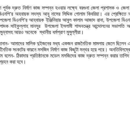
অপসরণ পূর্বক দ্রুত নির্মাণ কাজ সম্পন্ন হওয়ার লক্ষ্যে বরগুনা জেলা প্রশাসক 
এনপি’র অহবায়ক সদস্য আবু নাসের সিদ্দিক গোলাম কিবরিয়া। এর প্রেক্ষিতে 
জেলা বিএনপি’র আহবায়ক ইঞ্জিনিয়ার আবুল কালাম আজাদ রানা, উপজেলা বিএনপ
াদক সাইফুল্লাহ মানসুর উপজেলা ইসলামী শাসনতন্ত্র আন্দোলনের সভাপতি আল
ন্নাসহ আরও অনেকে স্থানীয় ধর্মপ্রাণ মুসুল্লীরা।
ের জানান- আমাদের মালিক দুইজনের মধ্য একজন রাজনৈতিক মামলায় জেলে ছিলেন এব
 অর্থনৈতিক সংকটের কারনে মসজিদ নির্মাণ কাজ কিছুটা মন্থর হয়ে পরে। অনতিবিলম
াম বলেন- ঠিকাদার প্রতিষ্ঠানকে মডেল মসজিদের কাজ দ্রুত সম্পন্ন করার তাগিদ 
 গ্রহন করা হবে।