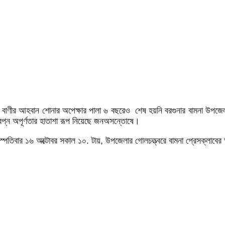
ীর আহবান শোনার অপেক্ষার পালা ৬ বছরেও শেষ হয়নি বরগুনার বামনা উপজেলার ধর
বপ্ন অপূর্ণতার হাতাশা রূপ নিয়েছে জনঅসন্তোষে।
হস্পতিবার ১৬ অক্টোবর সকাল ১০. টায়, উপজেলার গোলচত্ত্বরে বামনা প্রেসক্লাব