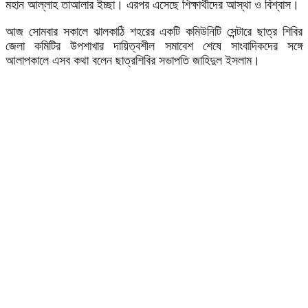
মহান আল্লাহ তাআলার ইচ্ছা। এরপর এসেছে শিক্ষার্থীদের আস্থা ও বিশ্বাস।
আজ সোমবার সকালে ঝালকাঠি শহরের একটি কমিউনিটি সেন্টারে ছাত্র শিবির
জেলা কমিটির উপশাখার দায়িত্বশীল সমাবেশ শেষে সাংবাদিকদের সঙ্গে
আলাপকালে এসব কথা বলেন ছাত্রশিবির সভাপতি জাহিদুল ইসলাম।