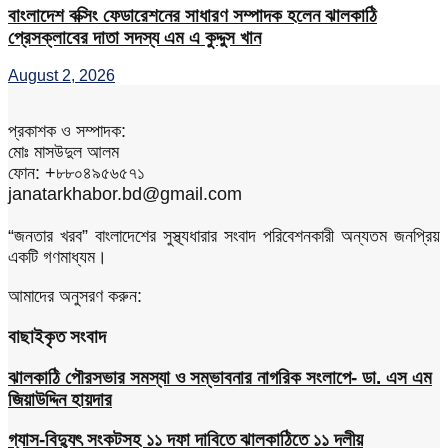
বাংলাদেশ বক্সিং ফেডারেশনের সাধারণ সম্পাদক হলেন ঝালকাঠি
প্রেসক্লাবের দাতা সদস্য এম এ কুদ্দুস খান
August 2, 2026
প্রকাশক ও সম্পাদক:
মোঃ মাসউদুল আলম
ফোন: +৮৮০৪৯৫৬৫৭১
janatarkhabor.bd@gmail.com
“জনতার খরব” বাংলাদেশের সুস্থ্যধারার সংবাদ পরিবেশনকারী অন্যতম জনপ্রিয়
একটি গণমাধ্যম।
আমাদের অনুসরণ করুন:
বাছাইকৃত সংবাদ
ঝালকাঠি পৌরসভার সমস্যা ও সম্ভাবনার নাগরিক সংলাপে- ডা. এস এম
জিয়াউদ্দিন হায়দার
গ্যাস-বিদ্যুৎ সংকটসহ ১১ দফা দাবিতে ঝালকাঠিতে ১১ দলীয়