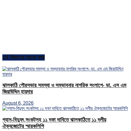
এই বিভাগের আরো খবর
ঝালকাঠি পৌরসভার সমস্যা ও সম্ভাবনার নাগরিক সংলাপে- ডা. এস এম
জিয়াউদ্দিন হায়দার
August 6, 2026
গ্যাস-বিদ্যুৎ সংকটসহ ১১ দফা দাবিতে ঝালকাঠিতে ১১ দলীয়
ঐক্যজোটের স্মারকলিপি