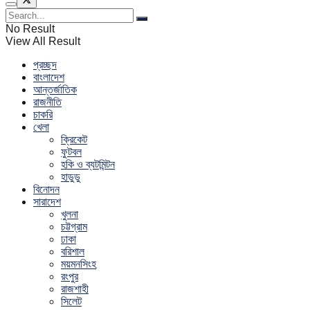
No Result
View All Result
প্রচ্ছদ
বাংলাদেশ
আন্তর্জাতিক
রাজনীতি
চাকরি
খেলা
ক্রিকেট
ফুটবল
হকি ও ব্যটমিন্টন
হাডুডু
বিনোদন
সারাদেশ
খুলনা
চট্টগ্রাম
ঢাকা
বরিশাল
ময়মনসিংহ
রংপুর
রাজশাহী
সিলেট