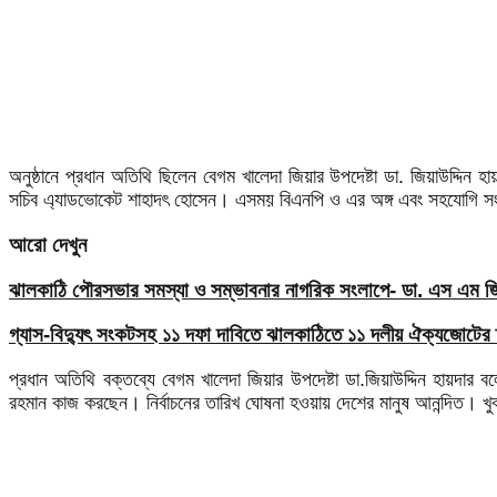
অনুষ্ঠানে প্রধান অতিথি ছিলেন বেগম খালেদা জিয়ার উপদেষ্টা ডা. জিয়াউদ্দ
সচিব এ্যাডভোকেট শাহাদৎ হোসেন। এসময় বিএনপি ও এর অঙ্গ এবং সহযোগি সং
আরো দেখুন
ঝালকাঠি পৌরসভার সমস্যা ও সম্ভাবনার নাগরিক সংলাপে- ডা. এস এম জিয়
গ্যাস-বিদ্যুৎ সংকটসহ ১১ দফা দাবিতে ঝালকাঠিতে ১১ দলীয় ঐক্যজোটের 
প্রধান অতিথি বক্তব্যে বেগম খালেদা জিয়ার উপদেষ্টা ডা.জিয়াউদ্দিন হায়দার 
রহমান কাজ করছেন। নির্বাচনের তারিখ ঘোষনা হওয়ায় দেশের মানুষ আনন্দিত। খ