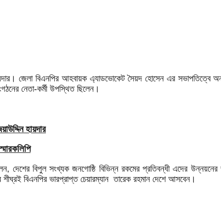
িন হায়দার। জেলা বিএনপির আহবায়ক এ্যাডভোকেট সৈয়দ হোসেন এর সভাপতিত্বে অন্
গঠনের নেতা-কর্মী উপস্থিত ছিলেন।
াউদ্দিন হায়দার
স্মারকলিপি
বলেন, দেশের বিপুল সংখ্যক জনগোষ্ঠি বিভিন্ন রকমের প্রতিবন্ধী এদের উন্নয়নে
ুব শীঘ্রই বিএনপির ভারপ্রাপ্ত চেয়ারম্যান তারেক রহমান দেশে আসবেন।