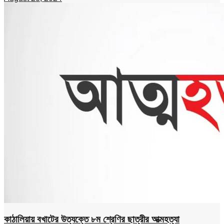
কাঠালিয়ায় বখাটের উত্যক্তে ৮ম শ্রেণির ছাত্রীর আত্মহত্যা