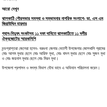
আরো দেখুন
ঝালকাঠি পৌরসভার সমস্যা ও সম্ভাবনার নাগরিক সংলাপে- ডা. এস এম
জিয়াউদ্দিন হায়দার
গ্যাস-বিদ্যুৎ সংকটসহ ১১ দফা দাবিতে ঝালকাঠিতে ১১ দলীয়
ঐক্যজোটের স্মারকলিপি
দন্ডপ্রাপ্তরা জেলেরা হলেন- বরগুনা জেলার বেতাগী উপজেলার জোপখালি গ্রামের
মোঃ আলম মৃধার ছেলে মোঃ আরিফ মৃধা, মোঃ বাদল মৃধার ছেলে মোঃ সুজন মৃধা
ও মোঃ জয়নাল মৃধার ছেলে মোঃ মিরন মৃধা।
উপজেলা প্রশাসন ও মৎস্য বিভাগ যৌথ ভাবে এ অভিযান পরিচালনা করেন।