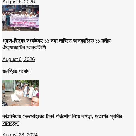
August 6, 2026
গ্যাস-বিদ্যুৎ সংকটসহ ১১ দফা দাবিতে ঝালকাঠিতে ১১ দলীয়
ঐক্যজোটের স্মারকলিপি
August 6, 2026
জনপ্রিয় সংবাদ
কাঠালিয়ায় দেনমোহরের টাকা পরিশোধ নিয়ে ঝগড়া, অতঃপর স্বামীর
আত্মহত্যা
August 28, 2024