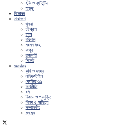
হকি ও ব্যটমিন্টন
হাডুডু
বিনোদন
সারাদেশ
খুলনা
চট্টগ্রাম
ঢাকা
বরিশাল
ময়মনসিংহ
রংপুর
রাজশাহী
সিলেট
অন্যান্য
কৃষি ও মৎস্য
লাইফস্টাইল
কোভিড-১৯
অর্থনীতি
ধর্ম
বিজ্ঞান ও প্রযুক্তি
শিক্ষা ও সাহিত্য
সম্পাদকীয়
স্বাস্থ্য