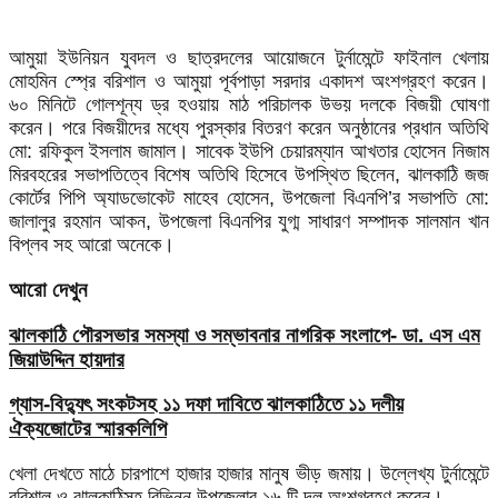
আমুয়া ইউনিয়ন যুবদল ও ছাত্রদলের আয়োজনে টুর্নামেন্টে ফাইনাল খেলায়
মোহমিন স্প্রে বরিশাল ও আমুয়া পূর্বপাড়া সরদার একাদশ অংশগ্রহণ করেন।
৬০ মিনিটে গোলশূন্য ড্র হওয়ায় মাঠ পরিচালক উভয় দলকে বিজয়ী ঘোষণা
করেন। পরে বিজয়ীদের মধ্যে পুরস্কার বিতরণ করেন অনুষ্ঠানের প্রধান অতিথি
মো: রফিকুল ইসলাম জামাল। সাবেক ইউপি চেয়ারম্যান আখতার হোসেন নিজাম
মিরবহরের সভাপতিত্বে বিশেষ অতিথি হিসেবে উপস্থিত ছিলেন, ঝালকাঠি জজ
কোর্টের পিপি অ্যাডভোকেট মাহেব হোসেন, উপজেলা বিএনপি’র সভাপতি মো:
জালালুর রহমান আকন, উপজেলা বিএনপির যুগ্ম সাধারণ সম্পাদক সালমান খান
বিপ্লব সহ আরো অনেকে।
আরো দেখুন
ঝালকাঠি পৌরসভার সমস্যা ও সম্ভাবনার নাগরিক সংলাপে- ডা. এস এম
জিয়াউদ্দিন হায়দার
গ্যাস-বিদ্যুৎ সংকটসহ ১১ দফা দাবিতে ঝালকাঠিতে ১১ দলীয়
ঐক্যজোটের স্মারকলিপি
খেলা দেখতে মাঠে চারপাশে হাজার হাজার মানুষ ভীড় জমায়। উল্লেখ্য টুর্নামেন্টে
বরিশাল ও ঝালকাঠিসহ বিভিন্ন উপজেলার ১৬ টি দল অংশগ্রহণ করেন।