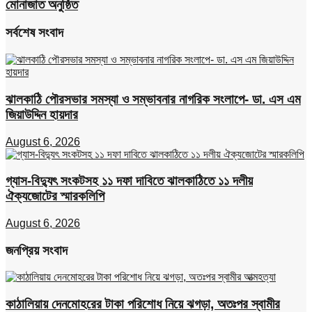
মোনাজাত অনুষ্ঠিত
সর্বশেষ সংবাদ
ঝালকাঠি পৌরসভার সমস্যা ও সম্ভাবনার নাগরিক সংলাপে- ডা. এস এম
জিয়াউদ্দিন হায়দার
August 6, 2026
গ্যাস-বিদ্যুৎ সংকটসহ ১১ দফা দাবিতে ঝালকাঠিতে ১১ দলীয়
ঐক্যজোটের স্মারকলিপি
August 6, 2026
জনপ্রিয় সংবাদ
কাঠালিয়ায় দেনমোহরের টাকা পরিশোধ নিয়ে ঝগড়া, অতঃপর স্বামীর