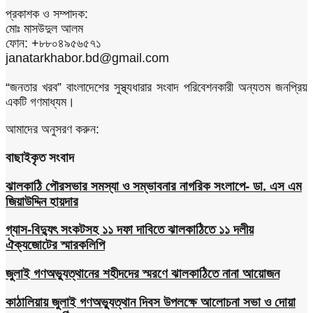
প্রকাশক ও সম্পাদক:
মোঃ মাসউদুল আলম
ফোন: +৮৮০৪৯৫৬৫৭১
janatarkhabor.bd@gmail.com
“জনতার খরব” বাংলাদেশের সুস্থ্যধারার সংবাদ পরিবেশনকারী অন্যতম জনপ্রিয়
একটি গণমাধ্যম।
আমাদের অনুসরণ করুন:
বাছাইকৃত সংবাদ
ঝালকাঠি পৌরসভার সমস্যা ও সম্ভাবনার নাগরিক সংলাপে- ডা. এস এম
জিয়াউদ্দিন হায়দার
গ্যাস-বিদ্যুৎ সংকটসহ ১১ দফা দাবিতে ঝালকাঠিতে ১১ দলীয়
ঐক্যজোটের স্মারকলিপি
জুলাই গণঅভ্যুত্থানের শহীদদের স্মরণে ঝালকাঠিতে নানা আয়োজন
কাঠালিয়ায় জুলাই গণঅভ্যুত্থান দিবস উপলক্ষে আলোচনা সভা ও দোয়া